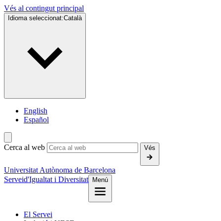
Vés al contingut principal
Idioma seleccionat:
Català
English
Español
Cerca al web
Vés
Universitat Autònoma de Barcelona
Servei
d'Igualtat i Diversitat
Menú
El Servei