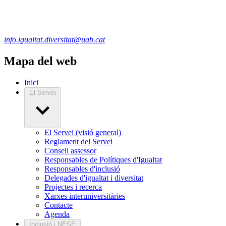
info.igualtat.diversitat@uab.cat
Mapa del web
Inici
El Servei
El Servei (visió general)
Reglament del Servei
Consell assessor
Responsables de Polítiques d'Igualtat
Responsables d'inclusió
Delegades d'igualtat i diversitat
Projectes i recerca
Xarxes interuniversitàries
Contacte
Agenda
Inclusió i NESE