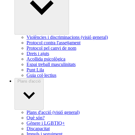
Violències i discriminacions (visió general)
Protocol contra l'assetjament
Protocol pel canvi de nom
Drets i ajuts
Acollida psicològica
Espai treball masculinitats
Punt Lila
Guia col·lectius
Plans d'acció
Plans d'acció (visió general)
Què són?
Gènere i LGBTIQ+
Discapacitat
Impuls i seguiment