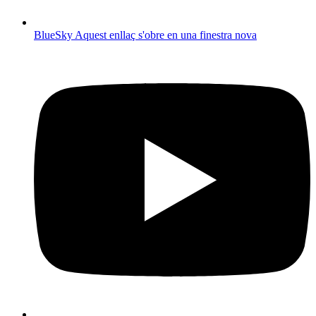
BlueSky
Aquest enllaç s'obre en una finestra nova