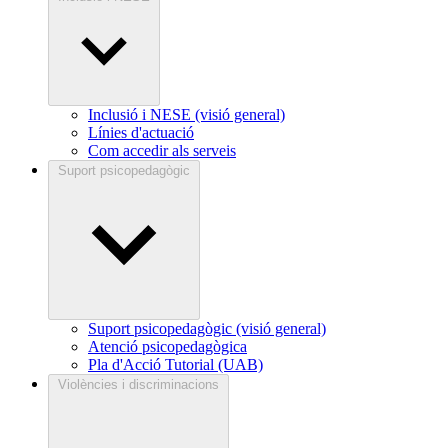
Inclusió i NESE (visió general)
Línies d'actuació
Com accedir als serveis
Suport psicopedagògic
Suport psicopedagògic (visió general)
Atenció psicopedagògica
Pla d'Acció Tutorial (UAB)
Violències i discriminacions