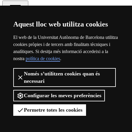
Aquest lloc web utilitza cookies
Torna a dalt
Contacte i informació legal
El web de la Universitat Autònoma de Barcelona utilitza
cookies pròpies i de tercers amb finalitats tècniques i
Contacte
analítiques. Si desitja més informació accedeixi a la
nostra
política de cookies
.
Facultat de Ciències de la Comunicació
Edifici I. Carrer de la Vinya s/n
Només s’utilitzen cookies quan és
08193 Bellaterra (Barcelona)
necessari
+34 93 581 16 95
Configurar les meves preferències
Permetre totes les cookies