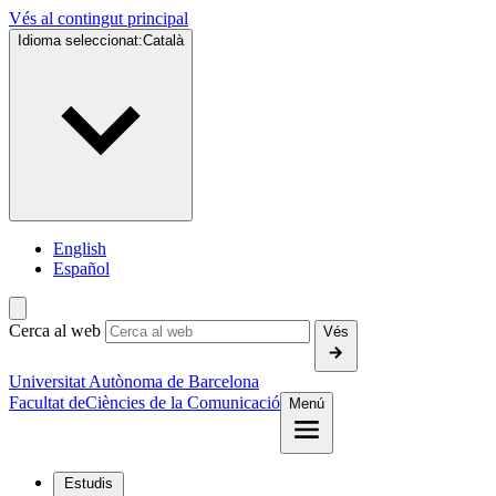
Vés al contingut principal
Idioma seleccionat:
Català
English
Español
Cerca al web
Vés
Universitat Autònoma de Barcelona
Facultat de
Ciències de la Comunicació
Menú
Estudis