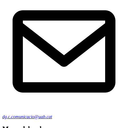
dg.c.comunicacio@uab.cat