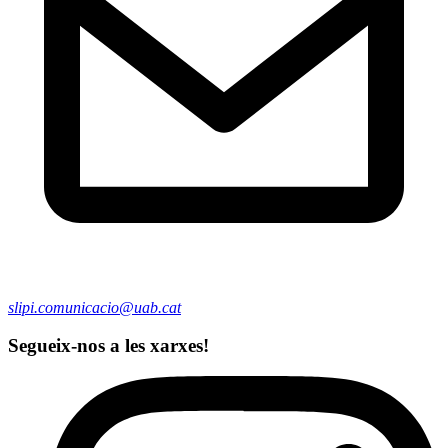
slipi.comunicacio@uab.cat
Segueix-nos a les xarxes!