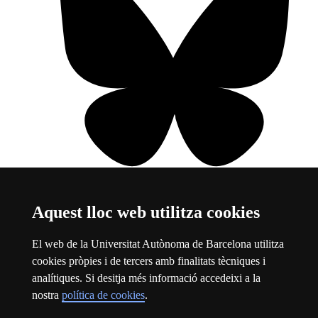
Aquest lloc web utilitza cookies
Bluesky
Aquest enllaç s'obre en una finestra nova
Sobre el web
El web de la Universitat Autònoma de Barcelona utilitza
cookies pròpies i de tercers amb finalitats tècniques i
Universitat Autònoma de Barcelona
analítiques. Si desitja més informació accedeixi a la
Avís legal
Aquest enllaç s'obre en una finestra nova
nostra
política de cookies
.
Protecció de dades
Aquest enllaç s'obre en una finestra nova
Sobre el web
Aquest enllaç s'obre en una finestra nova