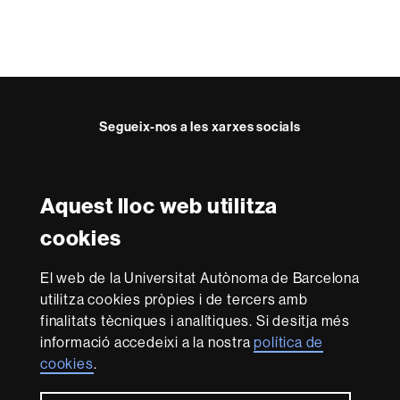
Segueix-nos a les xarxes socials
Twitter
Facebook
Instagram
Youtube
Aquest lloc web utilitza
Reconeixement internacional de l'excel·lència
cookies
HR
Excellence
El web de la Universitat Autònoma de Barcelona
in
utilitza cookies pròpies i de tercers amb
Research
Amb el finançament de
-
finalitats tècniques i analítiques. Si desitja més
Euraxess
informació accedeixi a la nostra
política de
cookies
.
Sobre