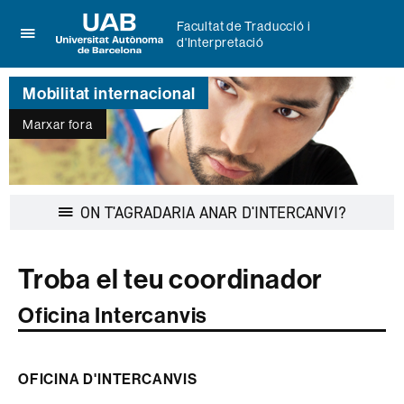
Facultat de Traducció i
d'Interpretació
Prem
UAB
per
Universitat
desplegar
Mobilitat internacional
Autònoma
el
de
menú
Marxar fora
Barcelona
de
Facultat
de
Traducció
Desplegar
ON T'AGRADARIA ANAR D'INTERCANVI?
i
la
d'Interpretació
navegació
Troba el teu coordinador
Oficina Intercanvis
OFICINA D'INTERCANVIS