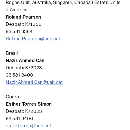
Regne Unit, Austràlia, Singapur, Canadà i Estats Units
d'Amèrica
Roland Pearson
Despatx K/1006
93 581 3364
Roland.Pearson@uab.cat
Brasil
Nazir Ahmed Can
Despatx K/2023
93 581 3400
Nazir.Ahmed.Can@uab.cat
Corea
Esther Torres Simon
Despatx K/2023
93 581 3400
ester.torres@uab.cat