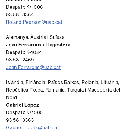
Despatx K/1006
93 581 3364
Roland.Pearson@uab.cat
Alemanya, Àustria i Suïssa
Joan Ferrarons i Llagostera
Despatx K-1024
93 581 2469
Joan.Ferrarons@uab.cat
Islàndia, Finlàndia, Països Baixos, Polònia, Lituània,
República Txeca, Romania, Turquia i Macedònia del
Nord
Gabriel López
Despatx K/1005
93 581 3363
Gabriel.Lopez@uab.cat