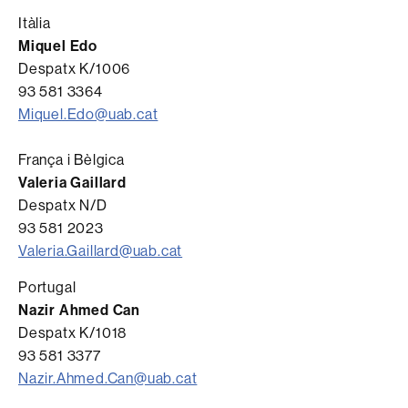
Itàlia
Miquel Edo
Despatx K/1006
93 581 3364
Miquel.Edo@uab.cat
França i Bèlgica
Valeria Gaillard
Despatx N/D
93 581 2023
Valeria.Gaillard@uab.cat
Portugal
Nazir Ahmed Can
Despatx K/1018
93 581 3377
Nazir.Ahmed.Can@uab.cat