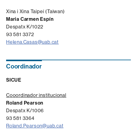
Xina i Xina Taipei (Taiwan)
Maria Carmen Espín
Despatx K/1022
93 581 3372
Helena.Casas@uab.cat
Coordinador
SICUE
Cooordinador institucional
Roland Pearson
Despatx K/1006
93 581 3364
Roland.Pearson@uab.cat