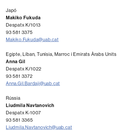
Japó
Makiko Fukuda
Despatx K/1013
93 581 3375
Makiko.Fukuda@uab.cat
Egipte, Líban, Tunísia, Marroc i Emirats Àrabs Units
Anna Gil
Despatx K/1022
93 581 3372
Anna.Gil.Bardaji@uab.cat
Rússia
Liudmila Navtanovich
Despatx K-1007
93 581 3365
Liudmila.Navtanovich@uab.cat