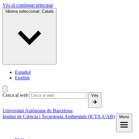
Vés al contingut principal
Idioma seleccionat:
Català
Español
English
Cerca al web
Vés
Universitat Autònoma de Barcelona
Institut de Ciència i Tecnologia Ambientals (ICTA-UAB)
Menú