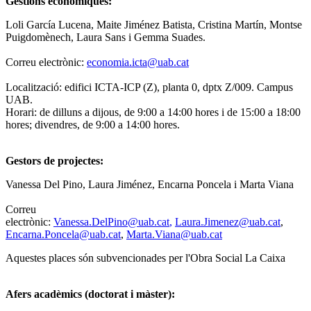
Gestions econòmiques:
Loli García Lucena, Maite Jiménez Batista, Cristina Martín, Montse
Puigdomènech, Laura Sans i Gemma Suades.
Correu electrònic:
economia.icta@uab.cat
Localització: edifici ICTA-ICP (Z), planta 0, dptx Z/009. Campus
UAB.
Horari: de dilluns a dijous, de 9:00 a 14:00 hores i de 15:00 a 18:00
hores; divendres, de 9:00 a 14:00 hores.
Gestors de projectes:
Vanessa Del Pino, Laura Jiménez, Encarna Poncela i Marta Viana
Correu
electrònic:
Vanessa.DelPino@uab.cat
,
Laura.Jimenez@uab.cat
,
Encarna.Poncela@uab.cat
,
Marta.Viana@uab.cat
Aquestes places són subvencionades per l'Obra Social La Caixa
Afers acadèmics (doctorat i màster):