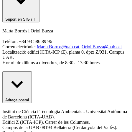
Suport en SIG i TI
Marta Borrós i Oriol Baeza
Telèfon: +34 93 586 89 96
Correu electrònic:
Marta.Borros@uab.cat
,
Oriol.Baeza@uab.cat
Localització: edifici ICTA-ICP (Z), planta 0, dptx Z/031. Campus
UAB.
Horari: de dilluns a divendres, de 8:30 a 13:30 hores.
Adreça postal
Institut de Ciència i Tecnologia Ambientals - Universitat Autònoma
de Barcelona (ICTA-UAB).
Edifici Z (ICTA-ICP). Carrer de les Columnes.
Campus de la UAB 08193 Bellaterra (Cerdanyola del Vallès).