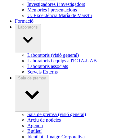
Investigadores i investigadors
Memòries i presentacions
U. Excel.lència María de Maeztu
Formació
Laboratoris
Laboratoris (visió general)
Laboratoris i equips a l'ICTA-UAB
Laboratoris associats
Serveis Externs
Sala de premsa
Sala de premsa (visió general)
Arxiu de notícies
Agenda
Butlletí
Identitat i Imatge Corporativa