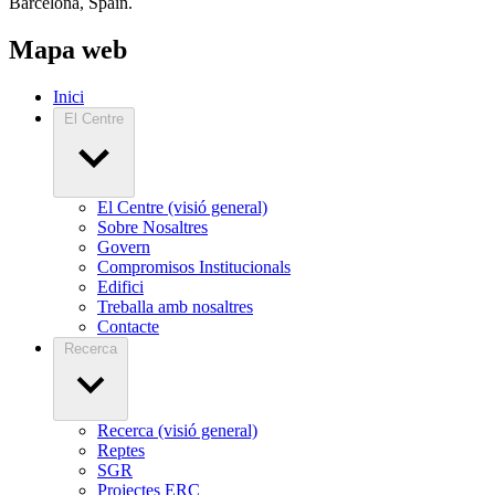
Barcelona, Spain.
Mapa web
Inici
El Centre
El Centre (visió general)
Sobre Nosaltres
Govern
Compromisos Institucionals
Edifici
Treballa amb nosaltres
Contacte
Recerca
Recerca (visió general)
Reptes
SGR
Projectes ERC