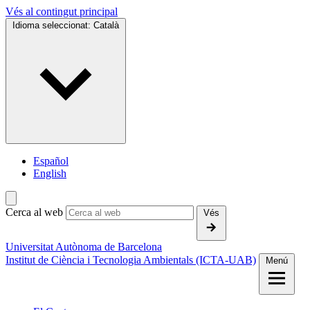
Vés al contingut principal
Idioma seleccionat:
Català
Español
English
Cerca al web
Vés
Universitat Autònoma de Barcelona
Institut de Ciència i Tecnologia Ambientals (ICTA-UAB)
Menú