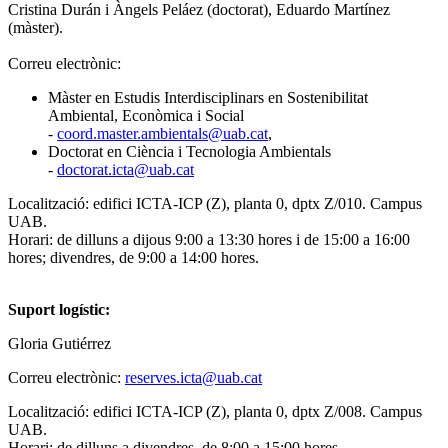
Cristina Durán i Àngels Peláez (doctorat), Eduardo Martínez
(màster).
Correu electrònic:
Màster en Estudis Interdisciplinars en Sostenibilitat
Ambiental, Econòmica i Social
-
coord.master.ambientals@uab.cat
,
Doctorat en Ciència i Tecnologia Ambientals
-
doctorat.icta@uab.cat
Localització: edifici ICTA-ICP (Z), planta 0, dptx Z/010. Campus
UAB.
Horari: de dilluns a dijous 9:00 a 13:30 hores i de 15:00 a 16:00
hores; divendres, de 9:00 a 14:00 hores.
Suport logístic:
Gloria Gutiérrez
Correu electrònic:
reserves.icta@uab.cat
Localització: edifici ICTA-ICP (Z), planta 0, dptx Z/008. Campus
UAB.
Horari: de dilluns a divendres, de 8:00 a 15:00 hores.