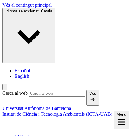
Vés al contingut principal
Idioma seleccionat:
Català
Español
English
Cerca al web
Vés
Universitat Autònoma de Barcelona
Institut de Ciència i Tecnologia Ambientals (ICTA-UAB)
Menú