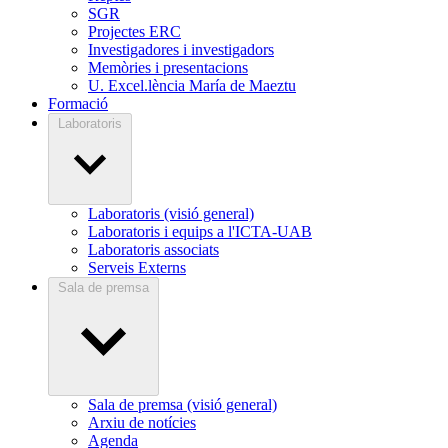
SGR
Projectes ERC
Investigadores i investigadors
Memòries i presentacions
U. Excel.lència María de Maeztu
Formació
Laboratoris
Laboratoris (visió general)
Laboratoris i equips a l'ICTA-UAB
Laboratoris associats
Serveis Externs
Sala de premsa
Sala de premsa (visió general)
Arxiu de notícies
Agenda