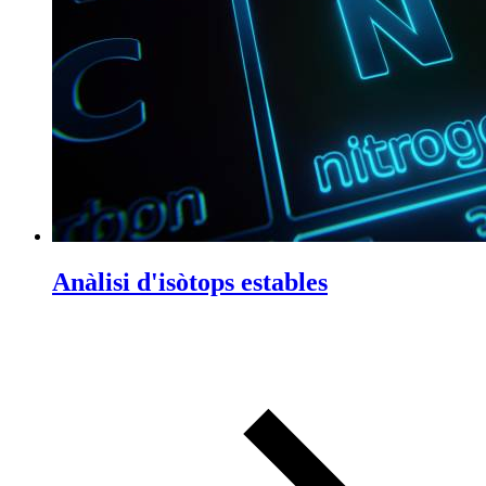
Anàlisi d'isòtops estables