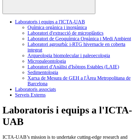
Laboratoris i equips a l'ICTA-UAB
Química orgànica i inorgànica
Laboratori d'extracció de microplàstics
Laboratori de Geoquímica Orgànica i Medi Ambient
Laboratori agrourbà: i-RTG hivernacle en coberta
integrat
Arqueologia biomolecular i paleoecologia
Micropaleontologia
Laboratori d'Anàlisi d'Isòtops Estables (LAIE)
Sedimentologia
Xarxa de Mesura de GEH a l'Àrea Metropolitana de
Barcelona
Laboratoris associats
Serveis Externs
Laboratoris i equips a l'ICTA-
UAB
ICTA-UAB’s mission is to undertake cutting-edge research and