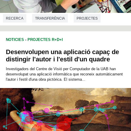
RECERCA
TRANSFERÈNCIA
PROJECTES
NUTRICIÓ
QUÍMICA
VETERINÀRIA
NOTICIES
-
PROJECTES R+D+I
ENGINYERIA QUÍMICA
ENGINYERIA ELECTRÒNICA
Desenvolupen una aplicació capaç de
ENGINYERIA DE TELECOMUNICACIONS
NANOTECNOLOGIA
distingir l'autor i l'estil d'un quadre
Investigadors del Centre de Visió per Computador de la UAB han
desenvolupat una aplicació informàtica que reconeix automàticament
l'autor i l'estil d'una obra pictòrica. El sistema...