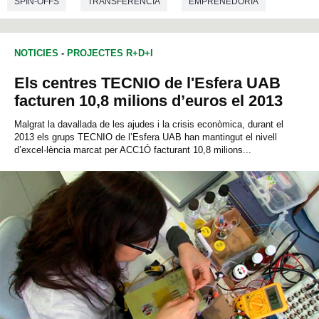
SPIN-OFFS
TRANSFERÈNCIA
EMPRENEDORIA
CIÈNCIES DE LA COMUNICACIÓ
INFORMÀTICA
NOTICIES
-
PROJECTES R+D+I
Els centres TECNIO de l'Esfera UAB
facturen 10,8 milions d’euros el 2013
Malgrat la davallada de les ajudes i la crisis econòmica, durant el
2013 els grups TECNIO de l’Esfera UAB han mantingut el nivell
d’excel·lència marcat per ACC1Ó facturant 10,8 milions...