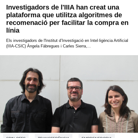
c
Investigadors de l'IIIA han creat una
o
n
plataforma que utilitza algoritmes de
d
recomenació per facilitar la compra en
s
línia
Els investigadors de l'Institut d’Investigació en Intel·ligència Artificial
(IIIA-CSIC) Àngela Fàbregues i Carles Sierra,...