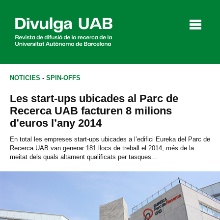
p
a
l
NOTICIES
-
SPIN-OFFS
Les start-ups ubicades al Parc de
Articles
Entrevistes
Vídeos
Recerca UAB facturen 8 milions
d’euros l’any 2014
En total les empreses start-ups ubicades a l’edifici Eureka del Parc de
Recerca UAB van generar 181 llocs de treball el 2014, més de la
Agenda
meitat dels quals altament qualificats per tasques...
English
Español
CERCAR