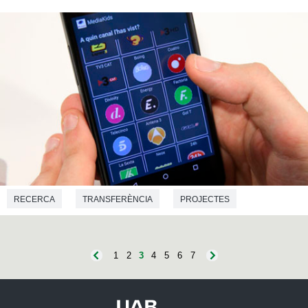
RECERCA
TRANSFERÈNCIA
PROJECTES
CIÈNCIES DE LA COMUNICACIÓ
DRET
1
2
3
4
5
6
7