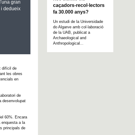
 d'una gran
caçadors-recol·lectors
i dedueix
fa 30.000 anys?
Un estudi de la Universidade
do Algarve amb col·laboració
de la UAB, publicat a
Archaeological and
Anthropological...
difícil de
ant les obres
tencials en
aboratori de
ha desenvolupat
 del 60%. Encara
a enquesta a la
s principals de