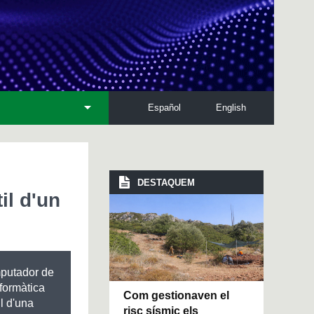
Español
English
DESTAQUEM
il d'un
mputador de
formàtica
Com gestionaven el
il d'una
risc sísmic els