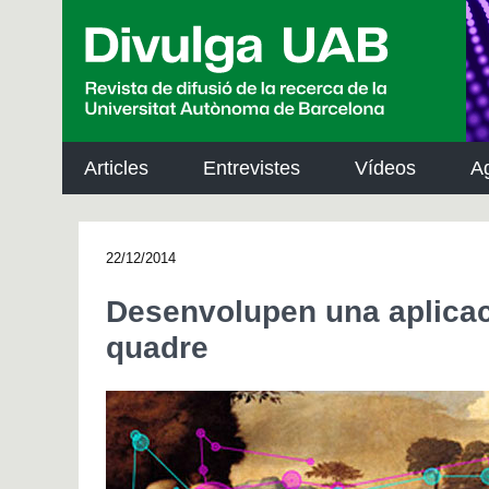
p
a
l
Articles
Entrevistes
Vídeos
A
22/12/2014
Desenvolupen una aplicació
quadre