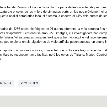
una banda, l'anàlisi global de l'obra d'art, a partir de les característiques més 
la textura o el color, de les milers de diminutes parts en les que prèviament el
sta anàlisi estadística local el sistema ja encerta el 44% dels autors de le
ades de 4266 obres pictòriques de 91 autors diferents, la més extensa fins a
és d'"aprendre" i entrenar-se amb 2275 imatges, els investigadors han compro
der Weijer "el sistema es basa en l'èxit que ja hem obtingut en el reconeixem
mp poc explorat on els algoritmes de visió artificial poden suposar un avanç i
s, aporta conclusions curioses, com el fet que no tots els traços tenen la mate
ns Hals es reconeixen amb facilitat, però les obres de Tiziano, Manet, Courbe
a.
RÈNCIA
PROJECTES