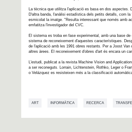
La tècnica que utilitza l'aplicació es basa en dos aspectes. D'
D'altra banda, l'anàlisi estadística dels petits detalls, com 
esmicolat la imatge. "Resulta interessant que només amb aque
emfatitza l'investigador del CVC.
El sistema es troba en fase experimental, amb una base de d
sistema de reconeixement d'aquestes característiques. Despr
de l'aplicació amb les 1991 obres restants. Per a Joost Van 
altres àrees. El reconeixement d'obres d'art és encara un ca
L'estudi, publicat a la revista Machine Vision and Application
a ser reconeguts. Lorrain, Lichtenstein, Rothko, Leger o Fra
o Velázquez es resisteixen més a la classificació automàtic
ART
INFORMÀTICA
RECERCA
TRANSFE