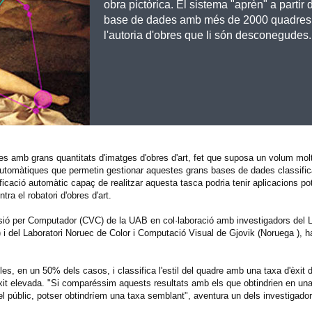
obra pictòrica. El sistema "aprèn" a partir
base de dades amb més de 2000 quadres 
l'autoria d'obres que li són desconegudes.
des amb grans quantitats d'imatges d'obres d'art, fet que suposa un volum molt 
automàtiques que permetin gestionar aquestes grans bases de dades classific
ficació automàtic capaç de realitzar aquesta tasca podria tenir aplicacions po
tra el robatori d'obres d'art.
 Visió per Computador (CVC) de la UAB en col·laboració amb investigadors del L
) i del Laboratori Noruec de Color i Computació Visual de Gjovik (Noruega ), 
ibles, en un 50% dels casos, i classifica l'estil del quadre amb una taxa d'èxit
d'èxit elevada. "Si comparéssim aquests resultats amb els que obtindrien en un
l públic, potser obtindríem una taxa semblant", aventura un dels investigador