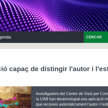
genda
CERCAR
 capaç de distingir l'autor i l'est
Investigadors del Centre de Visió per Co
la UAB han desenvolupat una aplicació in
que reconeix automàticament l'autor i l'est