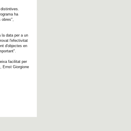
distintives.
 programa ha
s obres",
 la data per a un
vat l'efectivitat
ent d'objectes en
mportant".
ixa facilitat per
t, Ernst Giorgione