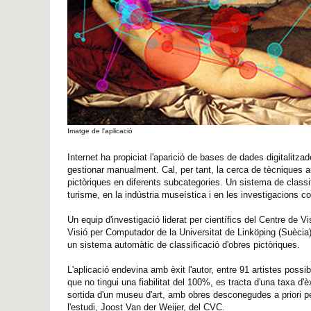
Imatge de l'aplicació
Internet ha propiciat l'aparició de bases de dades digitalitza
gestionar manualment. Cal, per tant, la cerca de tècniques 
pictòriques en diferents subcategories. Un sistema de classi
turisme, en la indústria museística i en les investigacions con
Un equip d'investigació liderat per científics del Centre de
Visió per Computador de la Universitat de Linköping (Suècia
un sistema automàtic de classificació d'obres pictòriques.
L'aplicació endevina amb èxit l'autor, entre 91 artistes poss
que no tingui una fiabilitat del 100%, es tracta d'una taxa 
sortida d'un museu d'art, amb obres desconegudes a priori pe
l'estudi, Joost Van der Weijer, del CVC.