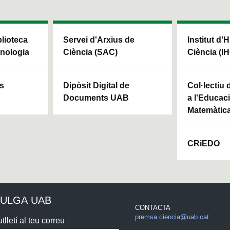
blioteca
Servei d'Arxius de
Institut d'H
cnologia
Ciència (SAC)
Ciència (I
ls
Dipòsit Digital de
Col·lectiu
Documents UAB
a l'Educaci
Matemàtic
CRiEDO
VULGA UAB
CONTACTA
premsa.ciencia@uab.cat
tlletí al teu correu