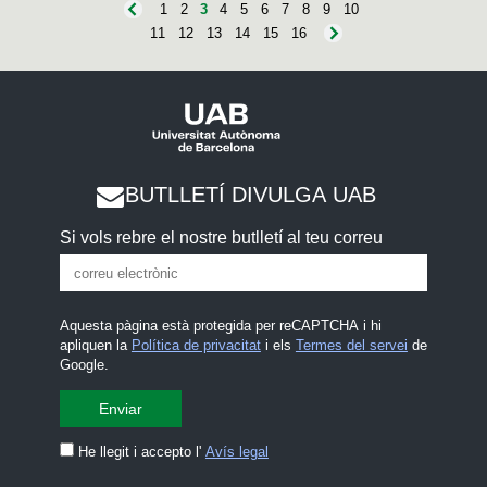
1
2
3
4
5
6
7
8
9
10
11
12
13
14
15
16
BUTLLETÍ DIVULGA UAB
Si vols rebre el nostre butlletí al teu correu
Aquesta pàgina està protegida per reCAPTCHA i hi
apliquen la
Política de privacitat
i els
Termes del servei
de
Google.
He llegit i accepto l'
Avís legal