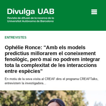
p
a
l
ENTREVISTES
Ophélie Ronce: "Amb els models
Articles
Entrevistes
Vídeos
predictius millorarem el coneixement
fenològic, però mai no podrem integrar
tota la complexitat de les interaccions
entre espècies"
Agenda
En motiu de la seva visita al CREAF dins el programa CREAFTalks,
entrevistem la investigadora...
English
Español
CERCAR