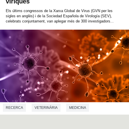
víriques
Els últims congressos de la Xarxa Global de Virus (GVN per les
sigles en anglès) i de la Sociedad Española de Virología (SEV),
celebrats conjuntament, van aplegar més de 300 investigadors...
RECERCA
VETERINÀRIA
MEDICINA
MICROBIOLOGIA
ECOLOGIA
BIOLOGIA