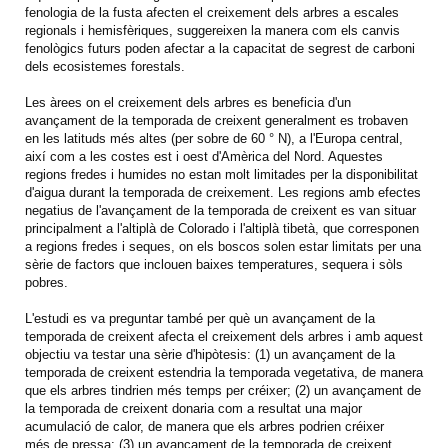
fenologia de la fusta afecten el creixement dels arbres a escales
regionals i hemisfèriques, suggereixen la manera com els canvis
fenològics futurs poden afectar a la capacitat de segrest de carboni
dels ecosistemes forestals.
Les àrees on el creixement dels arbres es beneficia d'un
avançament de la temporada de creixent generalment es trobaven
en les latituds més altes (per sobre de 60 ° N), a l'Europa central,
així com a les costes est i oest d'Amèrica del Nord. Aquestes
regions fredes i humides no estan molt limitades per la disponibilitat
d'aigua durant la temporada de creixement. Les regions amb efectes
negatius de l'avançament de la temporada de creixent es van situar
principalment a l'altiplà de Colorado i l'altiplà tibetà, que corresponen
a regions fredes i seques, on els boscos solen estar limitats per una
sèrie de factors que inclouen baixes temperatures, sequera i sòls
pobres.
L'estudi es va preguntar també per què un avançament de la
temporada de creixent afecta el creixement dels arbres i amb aquest
objectiu va testar una sèrie d'hipòtesis: (1) un avançament de la
temporada de creixent estendria la temporada vegetativa, de manera
que els arbres tindrien més temps per créixer; (2) un avançament de
la temporada de creixent donaria com a resultat una major
acumulació de calor, de manera que els arbres podrien créixer
més de pressa; (3) un avançament de la temporada de creixent