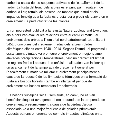
carboni a causa de les sequeres estivals o de l'escalfament de la
tardor. La fusta del tronc dels arbres és el principal magatzem de
carboni a llarg termini als boscos, de manera que estudiar els
impactes fenològics a la fusta és crucial per a predir els canvis en el
creixement i la productivitat de les plantes.
En un nou estudi publicat a la revista Nature Ecology and Evolution,
els autors van avaluar les relacions entre el canvi climàtic i el
creixement dels arbres a l'hemisferi nord extratropical, tot utilitzant
3451 cronologies del creixement radial dels arbres i dades
climàtiques diàries entre 1948 i 2014. Segons l'estudi, el progressiu
escalfament climàtic va promoure el creixement en regions amb
elevades precipitacions i temperatures, però un creixement limitat
en regions fredes i seques. Les anàlisis realitzades van indicar que
un avançament de la temporada de creixement generat per
l'escalfament climàtic va millorar el creixement principalment a
causa de la reducció de les limitacions tèrmiques en la formació de
fusta als boscos boreals i també en allargar el període de
creixement als boscos temperats i mediterranis.
Els boscos subalpins secs i semiàrids, en canvi, no es van
beneficiar d'aquest avançament i major durada de la temporada de
creixement, presumiblement a causa de la pèrdua d'aigua
associada i/o a una major freqüència de gelades primaverals.
Aquests patrons emergents de com els impactes climàtics en la