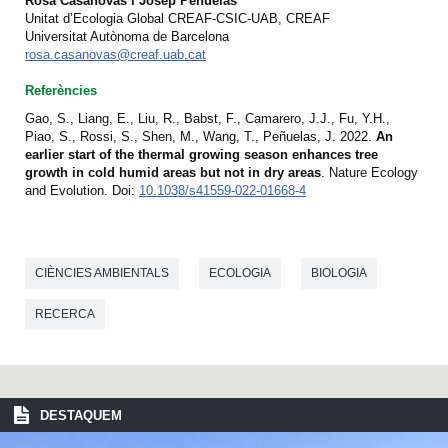
Rosa Casanovas i Josep Peñuelas
Unitat d’Ecologia Global CREAF-CSIC-UAB, CREAF
Universitat Autònoma de Barcelona
rosa.casanovas@creaf.uab.cat
Referències
Gao, S., Liang, E., Liu, R., Babst, F., Camarero, J.J., Fu, Y.H.,
Piao, S., Rossi, S., Shen, M., Wang, T., Peñuelas, J. 2022.
An
earlier start of the thermal growing season enhances tree
growth in cold humid areas but not in dry areas
. Nature Ecology
and Evolution. Doi:
10.1038/s41559-022-01668-4
CIÈNCIES AMBIENTALS
ECOLOGIA
BIOLOGIA
RECERCA
DESTAQUEM