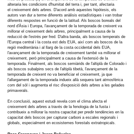
alteraria les condicions d'humitat del terra i, per tant, afectaria
el creixement dels arbres. D'acord amb aquestes hipòtesis, els
autors van dur a terme diferents anàlisis estadístiques i van trobar
diferents respostes en funció de la latitud. Als boscos boreals del
nord d'Àsia i Europa, l'avançament de la temporada de creixent va
millorar el creixement dels arbres, principalment a causa de la
reducció de l'estrès per fred. D'altra banda, als boscos temperats de
l'Europa central i la costa est dels EUA, així com als boscos de la
regió mediterrània i al llarg de la costa occidental dels EUA,
l'avançament de la temporada de creixement també va millorar el
creixement, però principalment a causa de l'extensió de la
temporada. Finalment, als boscos semiàrids de l'altiplà de Colorado i
als boscos subalpins secs de l'altiplà tibetà, l'avançament de la
temporada de creixent no va beneficiar el creixement, ja que
l'allargament de la temporada indueix allà sequera tant atmosfèrica
com del sòl i augmenta el risc d'exposició dels arbres a les gelades
primaverals.
En conclusió, aquest estudi revela com el clima afecta el
creixement dels arbres a través de la fenologia de la fusta i
contribueix a millorar la nostra capacitat per predir tendències en la
capacitat dels boscos per capturar carboni a escales regionals i
globals, especialment en ecosistemes forestals extratropicals.