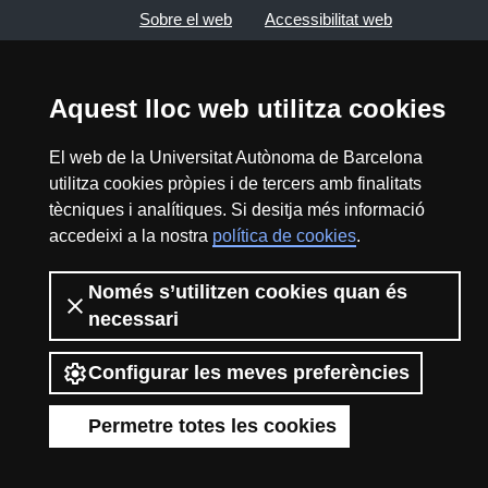
Sobre el web
Accessibilitat web
Mapa del web UAB
Aquest lloc web utilitza cookies
2026 Divulga UAB - Creative Commons
El web de la Universitat Autònoma de Barcelona
Reconeixement - No Comercial (CC BY NC) -
utilitza cookies pròpies i de tercers amb finalitats
ISSN: 2014-6388
tècniques i analítiques. Si desitja més informació
View low-bandwidth version
accedeixi a la nostra
política de cookies
.
Només s’utilitzen cookies quan és
necessari
Configurar les meves preferències
Permetre totes les cookies