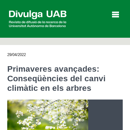
p
a
l
29/04/2022
Articles
Entrevistes
Vídeos
Primaveres avançades:
Conseqüències del canvi
climàtic en els arbres
Agenda
English
Español
CERCAR