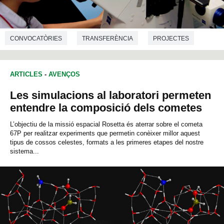
CONVOCATÒRIES
TRANSFERÈNCIA
PROJECTES
MEDICINA
CIÈNCIES AMBIENTALS
QUÍMICA
ARTICLES
-
AVENÇOS
ENGINYERIA ELECTRÒNICA
Les simulacions al laboratori permeten
ENGINYERIA DE TELECOMUNICACIONS
entendre la composició dels cometes
L’objectiu de la missió espacial Rosetta és aterrar sobre el cometa
67P per realitzar experiments que permetin conèixer millor aquest
tipus de cossos celestes, formats a les primeres etapes del nostre
sistema...