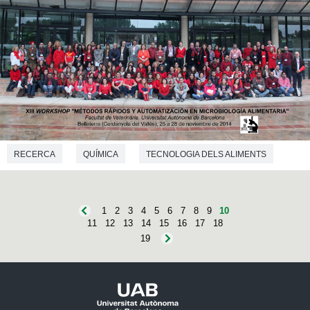
RECERCA
QUÍMICA
TECNOLOGIA DELS ALIMENTS
1
2
3
4
5
6
7
8
9
10
11
12
13
14
15
16
17
18
19