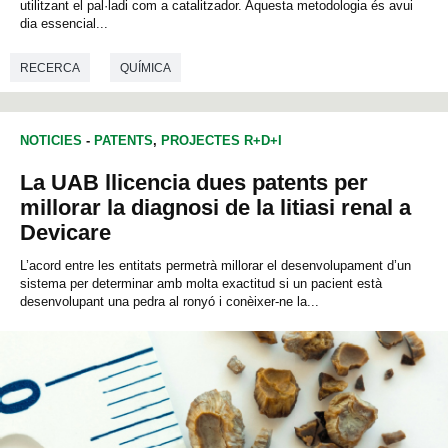
e
utilitzant el pal·ladi com a catalitzador. Aquesta metodologia és avui
c
dia essencial...
o
n
RECERCA
QUÍMICA
d
s
o
f
0
NOTICIES
-
PATENTS
,
PROJECTES R+D+I
s
e
La UAB llicencia dues patents per
c
o
millorar la diagnosi de la litiasi renal a
n
Devicare
d
s
L’acord entre les entitats permetrà millorar el desenvolupament d’un
sistema per determinar amb molta exactitud si un pacient està
desenvolupant una pedra al ronyó i conèixer-ne la...