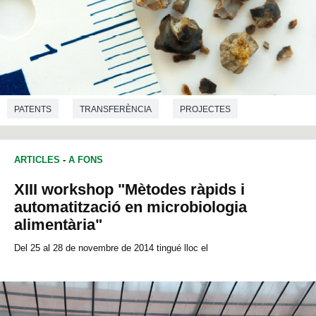
PATENTS
TRANSFERÈNCIA
PROJECTES
MEDICINA
QUÍMICA
ARTICLES
-
A FONS
XIII workshop "Mètodes ràpids i
automatització en microbiologia
alimentària"
Del 25 al 28 de novembre de 2014 tingué lloc el
XIII workshop sobre
Mètodes ràpids i automatització en microbiologia...