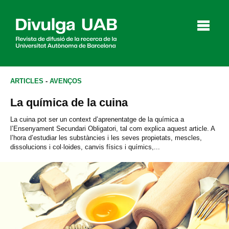
p
a
l
ARTICLES
-
AVENÇOS
La química de la cuina
Articles
Entrevistes
Vídeos
La cuina pot ser un context d’aprenentatge de la química a
l’Ensenyament Secundari Obligatori, tal com explica aquest article. A
l’hora d’estudiar les substàncies i les seves propietats, mescles,
dissolucions i col·loides, canvis físics i químics,...
Agenda
English
Español
CERCAR