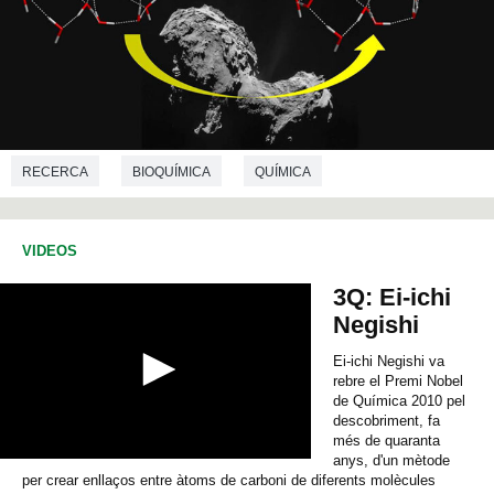
RECERCA
BIOQUÍMICA
QUÍMICA
VIDEOS
3Q: Ei-ichi
Negishi
Ei-ichi Negishi va
rebre el Premi Nobel
de Química 2010 pel
descobriment, fa
més de quaranta
anys, d'un mètode
0
per crear enllaços entre àtoms de carboni de diferents molècules
s