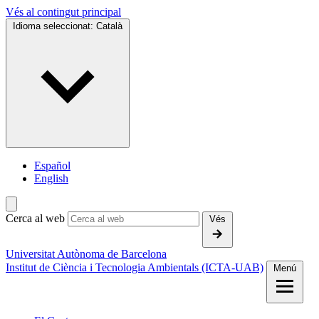
Vés al contingut principal
Idioma seleccionat:
Català
Español
English
Cerca al web
Vés
Universitat Autònoma de Barcelona
Institut de Ciència i Tecnologia Ambientals (ICTA-UAB)
Menú