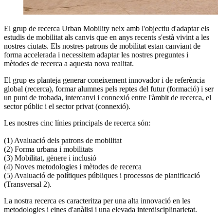
El grup de recerca Urban Mobility neix amb l'objectiu d'adaptar els
estudis de mobilitat als canvis que en anys recents s'està vivint a les
nostres ciutats. Els nostres patrons de mobilitat estan canviant de
forma accelerada i necessitem adaptar les nostres preguntes i
mètodes de recerca a aquesta nova realitat.
El grup es planteja generar coneixement innovador i de referència
global (recerca), formar alumnes pels reptes del futur (formació) i ser
un punt de trobada, intercanvi i connexió entre l'àmbit de recerca, el
sector públic i el sector privat (connexió).
Les nostres cinc línies principals de recerca són:
(1) Avaluació dels patrons de mobilitat
(2) Forma urbana i mobilitats
(3) Mobilitat, gènere i inclusió
(4) Noves metodologies i mètodes de recerca
(5) Avaluació de polítiques públiques i processos de planificació
(Transversal 2).
La nostra recerca es caracteritza per una alta innovació en les
metodologies i eines d'anàlisi i una elevada interdisciplinarietat.