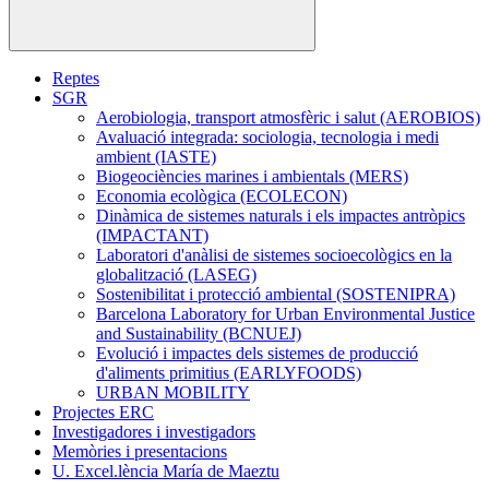
Reptes
SGR
Aerobiologia, transport atmosfèric i salut (AEROBIOS)
Avaluació integrada: sociologia, tecnologia i medi
ambient (IASTE)
Biogeociències marines i ambientals (MERS)
Economia ecològica (ECOLECON)
Dinàmica de sistemes naturals i els impactes antròpics
(IMPACTANT)
Laboratori d'anàlisi de sistemes socioecològics en la
globalització (LASEG)
Sostenibilitat i protecció ambiental (SOSTENIPRA)
Barcelona Laboratory for Urban Environmental Justice
and Sustainability (BCNUEJ)
Evolució i impactes dels sistemes de producció
d'aliments primitius (EARLYFOODS)
URBAN MOBILITY
Projectes ERC
Investigadores i investigadors
Memòries i presentacions
U. Excel.lència María de Maeztu