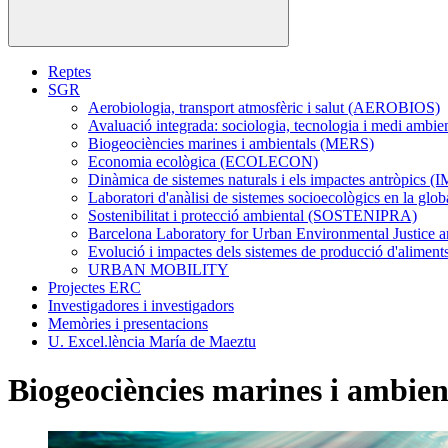
Reptes
SGR
Aerobiologia, transport atmosfèric i salut (AEROBIOS)
Avaluació integrada: sociologia, tecnologia i medi ambi
Biogeociències marines i ambientals (MERS)
Economia ecològica (ECOLECON)
Dinàmica de sistemes naturals i els impactes antròpic
Laboratori d'anàlisi de sistemes socioecològics en la gl
Sostenibilitat i protecció ambiental (SOSTENIPRA)
Barcelona Laboratory for Urban Environmental Justice 
Evolució i impactes dels sistemes de producció d'alim
URBAN MOBILITY
Projectes ERC
Investigadores i investigadors
Memòries i presentacions
U. Excel.lència María de Maeztu
Biogeociències marines i ambie