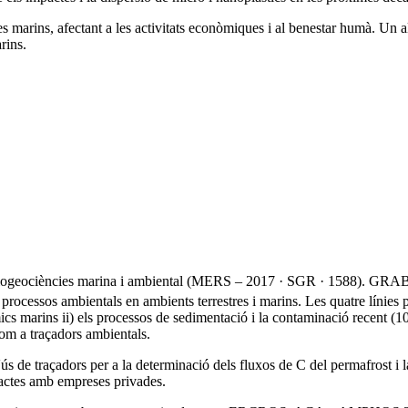
mes marins, afectant a les activitats econòmiques i al benestar humà. Un 
rins.
ogeociències marina i ambiental (MERS – 2017 · SGR · 1588). GRAB centr
e processos ambientals en ambients terrestres i marins. Les quatre línies 
cs marins ii) els processos de sedimentació i la contaminació recent (100
com a traçadors ambientals.
ús de traçadors per a la determinació dels fluxos de C del permafrost i la
tractes amb empreses privades.