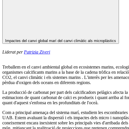
Impactes del canvi global marí del canvi climàtic als microplàstics
Liderat per
Patrizia Ziveri
Treballem en el canvi ambiental global en ecosistemes marins, ecologia
organismes calcificants marins a la base de la cadena tròfica en relaci
CO2, el canvi climàtic i els sistemes marins . L'interès per les amenace
pèrdua d'oxigen dels oceans en diferents regions.
La producció de carbonat per part dels calcificadors pelàgics afecta la q
estimacions de quant carbonat de calci es produeix i quant arriba al fo
quant d'aquest s'enfonsa en les profunditats de l'oceà.
Com a principal amenaça del sistema marí, estudiem les escombraries ma
UAB. Estem avaluant la dispersió i els impactes dels micro i nanoplàstic
coneixement encara inexistent sobre les principals vies d'arribada dels pl
món, mitjançant la realització de projeccions que pretenen comprendre 