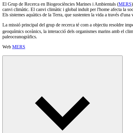
El Grup de Recerca en Biogeociències Marines i Ambientals (
MERS
canvi climàtic. El canvi climàtic i global induït per l'home afecta la s
Els sistemes aquàtics de la Terra, que sustenten la vida a través d'una 
La missió principal del grup de recerca té com a objectiu resoldre im
geoquímics oceànics, la interacció dels organismes marins amb el clima i 
paleoceanogràfics.
Web
MERS