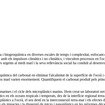
 i biogeoquímica en diverses escales de temps i complexitat, enfocant-n
ó amb els impulsors climàtics i no climàtics, i vinculem processos en l'o
s urgents al medi marí i la seva rellevància social ha conduït al desenvol
uímica del carbonat en eliminar l'alcalinitat de la superfície de l'oceà i 
ns marí varien enormement. Quantifiquem el carbonat produït pels princip
rines i el cicle dels microplàstics marins. Hem creat un laboratori net 
s en els oceans tropicals i temperats, des de la interfície regional terra-
àstics a l'oceà, el seu destí en la interconnexió terra-mar i els efectes d
els impactes i la dispersió de micro i nanoplàstics en les pròximes dèc