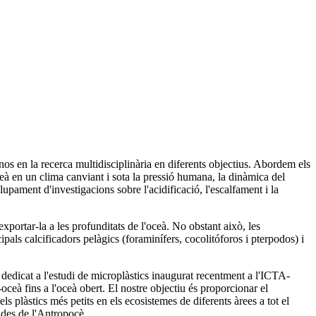
os en la recerca multidisciplinària en diferents objectius. Abordem els
ceà en un clima canviant i sota la pressió humana, la dinàmica del
upament d'investigacions sobre l'acidificació, l'escalfament i la
exportar-la a les profunditats de l'oceà. No obstant això, les
als calcificadors pelàgics (foraminífers, cocolitóforos i pterpodos) i
dedicat a l'estudi de microplàstics inaugurat recentment a l'ICTA-
oceà fins a l'oceà obert. El nostre objectiu és proporcionar el
els plàstics més petits en els ecosistemes de diferents àrees a tot el
ades de l'Antropocè.