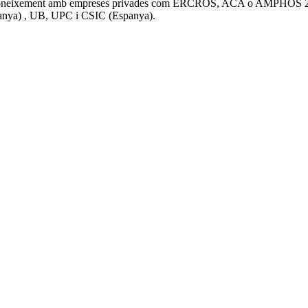
a de coneixement amb empreses privades com ERCROS, ACA o AMPHOS 21.
nya) , UB, UPC i CSIC (Espanya).