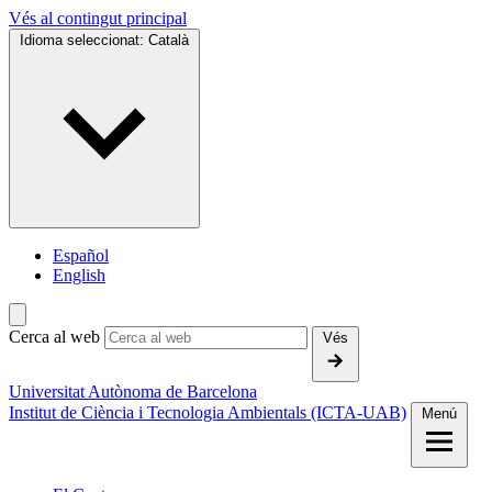
Vés al contingut principal
Idioma seleccionat:
Català
Español
English
Cerca al web
Vés
Universitat Autònoma de Barcelona
Institut de Ciència i Tecnologia Ambientals (ICTA-UAB)
Menú