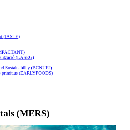
ent (IASTE)
s (IMPACTANT)
obalització (LASEG)
and Sustainability (BCNUEJ)
ents primitius (EARLYFOODS)
ntals (MERS)