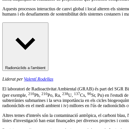
Aquests processos interactius de canvi global i local alteren els siste
humans i els desafiaments de sostenibilitat dels sistemes costaners i ma
Radionúclids a l'ambient
Liderat per
Valentí Rodellas
El laboratori de Radioactivitat Ambiental (GRAB) és
part del SGR Bi
210
210
238
137
90
(per exemple,
Pb
,
Po
, Ra,
U
,
Cs
,
Sr
, Pu) en l'estudi d
subterrànies submarines i la seva importància en els cicles biogeoquími
radionúclids en el medi ambient i iv) millores en l'ús de radionúclids 
Altres temes d'interès són la contaminació antròpica, el carboni blau, l'
línies d'investigació han estat finançades per diversos projectes i con