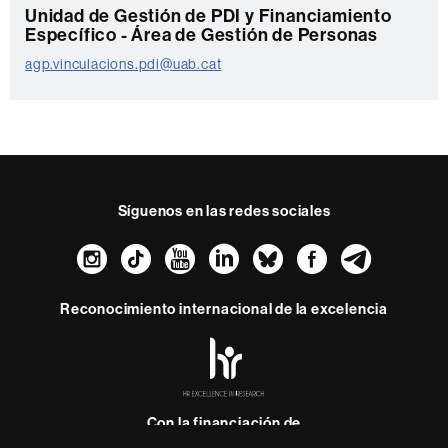
C
Unidad de Gestión de PDI y Financiamiento
Específico - Área de Gestión de Personas
o
agp.vinculacions.pdi@uab.cat
n
t
a
c
t
Síguenos en las redes sociales
o
Instagram
TikTok
YouTube
LinkedIn
Bluesky
Faceboo
Teleg
Reconocimiento internacional de la excelencia
HR
Excellence
in
Research
-
Con la financiación de
Euraxess