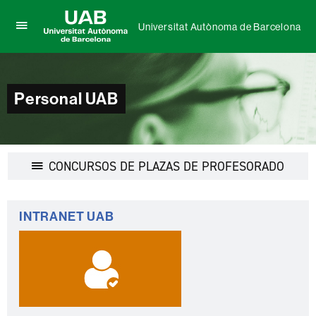
Universitat Autònoma de Barcelona
Clica
UAB
aquí
Universitat
para
Autònoma
desplegar
de
el
Personal UAB
Barcelona
menú
de
Universitat
Autònoma
de
Desple
CONCURSOS DE PLAZAS DE PROFESORADO
Barcelona
la
navega
Información
INTRANET UAB
complementaria