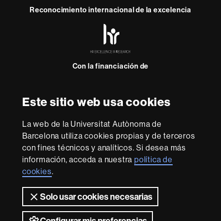
Reconocimiento internacional de la excelencia
HR
Excellence
in
Research
Con la financiación de
-
Euraxess
Este sitio web usa cookies
Sobre
esta
La web de la Universitat Autònoma de
web
Aviso legal
Protección de datos
Sobre el
Barcelona utiliza cookies propias y de terceros
con fines técnicos y analíticos. Si desea más
web
Accesibilidad web
Mapa del web UAB
información, acceda a nuestra
política de
Somos una universidad líder que imparte una docencia
cookies
.
de calidad y excelencia, diversificada, multidisciplinaria y
flexible, adecuada a las necesidades de la sociedad y
Solo usar cookies necesarias
adaptada a los nuevos modelos de la Europa del
conocimiento. La UAB es reconocida internacionalmente
por la calidad y el carácter innovador de su investigación.
Configurar mis preferencias