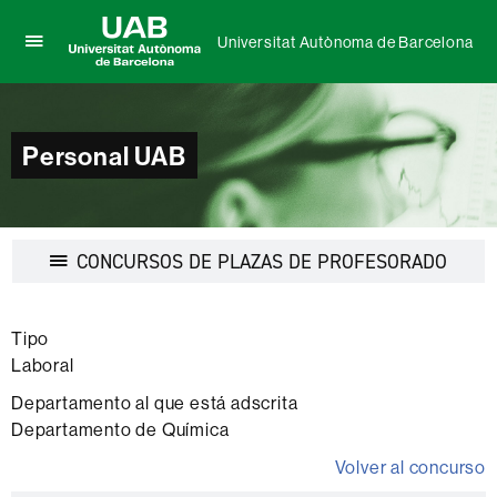
Universitat Autònoma de Barcelona
Clica
UAB
aquí
Universitat
para
Autònoma
desplegar
de
Personal UAB
el
Barcelona
menú
de
Universitat
Autònoma
Desple
CONCURSOS DE PLAZAS DE PROFESORADO
de
la
Barcelona
navega
Tipo
Laboral
Departamento al que está adscrita
Departamento de Química
Volver al concurso