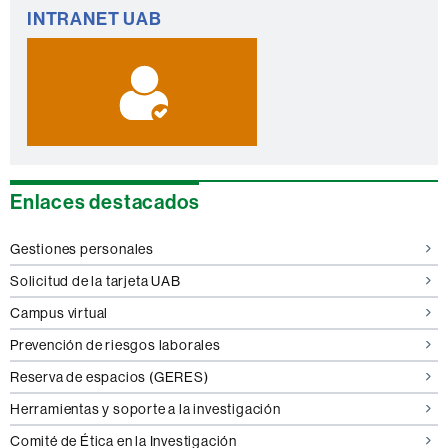
Información
INTRANET UAB
complementaria
Enlaces destacados
Gestiones personales
Solicitud de la tarjeta UAB
Campus virtual
Prevención de riesgos laborales
Reserva de espacios (GERES)
Herramientas y soporte a la investigación
Comité de Ética en la Investigación