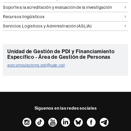
Soporte a la acreditación y evaluación de la investigación
Recursos lingüísticos
Servicios Logísticos y Administración (ASLIA)
C
Unidad de Gestión de PDI y Financiamiento
Específico - Área de Gestión de Personas
o
agp.vinculacions.pdi@uab.cat
n
t
a
c
t
Síguenos en las redes sociales
o
Instagram
TikTok
YouTube
LinkedIn
Bluesky
Faceboo
Teleg