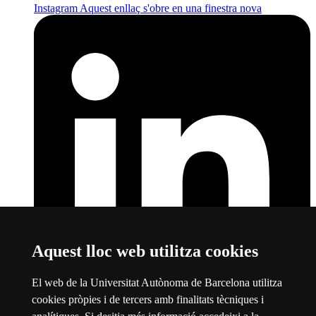
Instagram
Aquest enllaç s'obre en una finestra nova
Aquest lloc web utilitza cookies
El web de la Universitat Autònoma de Barcelona utilitza
cookies pròpies i de tercers amb finalitats tècniques i
LinkedIn
Aquest enllaç s'obre en una finestra nova