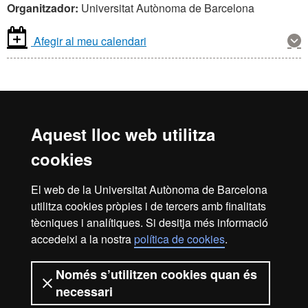
Organitzador:
Universitat Autònoma de Barcelona
Mos
Afegir al meu calendari
mé
inf
sob
aqu
acti
Aquest lloc web utilitza
Reconeixement internacional de l'excel·lència
cookies
HR
El web de la Universitat Autònoma de Barcelona
utilitza cookies pròpies i de tercers amb finalitats
Excell
tècniques i analítiques. Si desitja més informació
Inici
Avís legal
Política de privacitat
accedeixi a la nostra
política de cookies
.
Protecció de dades
Sobre el web
Només s’utilitzen cookies quan és
in
Som una universitat capdavantera que imparteix una
necessari
docència de qualitat, diversificada, multidisciplinària i