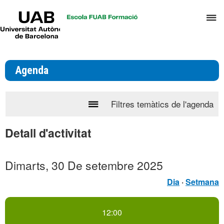
UAB
P
Universitat
Autònoma
p
de
d
Barcelona
el
Agenda
m
d
T
Filtres temàtics de l'agenda
Prem
i
per
D
Detall d'activitat
desplegar
H
el
calendari
Dimarts, 30 De setembre 2025
de
Dia
·
Setmana
l'agenda
12:00