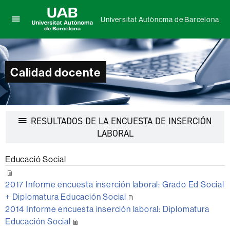
Universitat Autònoma de Barcelona
Clica
UAB
aquí
Universitat
para
Autònoma
desplegar
de
Calidad docente
el
Barcelona
menú
de
Universitat
Autònoma
RESULTADOS DE LA ENCUESTA DE INSERCIÓN
de
Barcelona
Desplegar
LABORAL
la
navegación
Educació Social
2017 Informe encuesta inserción laboral: Grado Ed Social
+ Diplomatura Educación Social
2014 Informe encuesta inserción laboral: Diplomatura
Educación Social