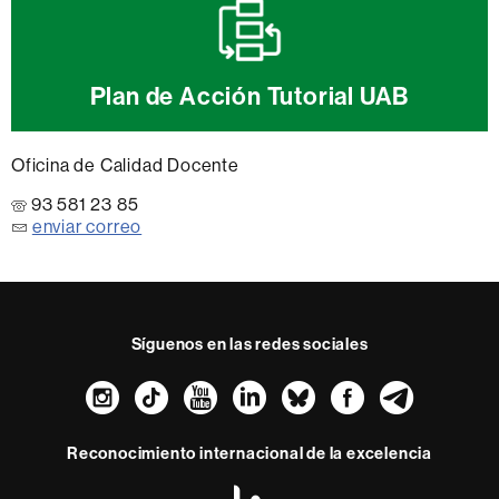
Plan de Acción Tutorial UAB
Oficina de Calidad Docente
93 581 23 85
enviar correo
Síguenos en las redes sociales
Instagram
TikTok
YouTube
LinkedIn
Bluesky
Faceboo
Teleg
Reconocimiento internacional de la excelencia
HR