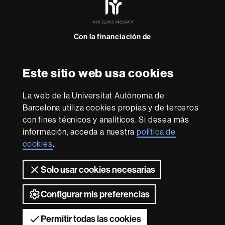
Excellence
in
Research
Con la financiación de
-
Euraxess
Este sitio web usa cookies
Sobre
esta
La web de la Universitat Autònoma de
web
Aviso legal
Protección de datos
Sobre el
Barcelona utiliza cookies propias y de terceros
con fines técnicos y analíticos. Si desea más
web
Accesibilidad web
Mapa del web UAB
información, acceda a nuestra
política de
Somos una universidad líder que imparte una docencia
cookies
.
de calidad y excelencia, diversificada, multidisciplinaria y
flexible, adecuada a las necesidades de la sociedad y
Solo usar cookies necesarias
adaptada a los nuevos modelos de la Europa del
conocimiento. La UAB es reconocida internacionalmente
por la calidad y el carácter innovador de su investigación.
Configurar mis preferencias
2026 Universitat Autònoma de Barcelona
Permitir todas las cookies