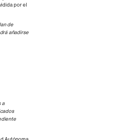
vidida por el
lan de
odrá añadirse
 a
ficados
ediente
idad Autónoma