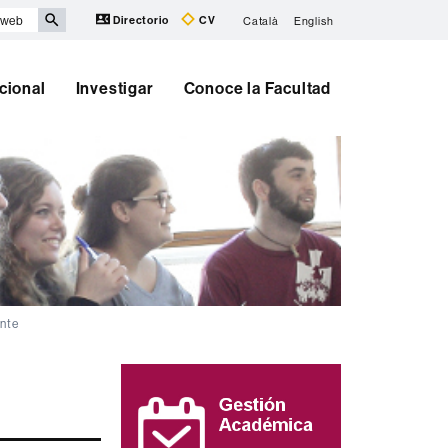
Directorio
CV
Català
English
cional
Investigar
Conoce la Facultad
nte
Información
complementaria