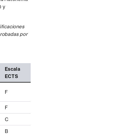
0 y
ificaciones
aprobadas por
Escala
ECTS
F
F
C
B