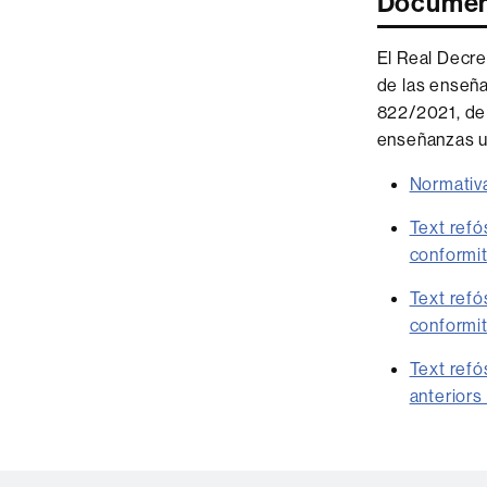
Document
El Real Decre
de las enseña
822/2021, de 
enseñanzas un
Normativa
Text refó
conformi
Text refó
conformi
Text refó
anteriors