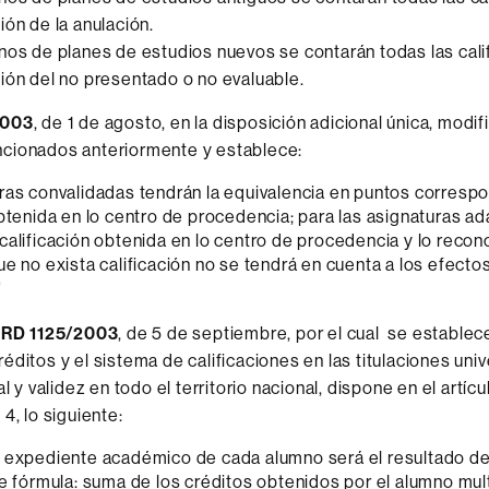
ión de la anulación.
nos de planes de estudios nuevos se contarán todas las cali
ión del no presentado o no evaluable.
2003
, de 1 de agosto, en la disposición adicional única, modif
cionados anteriormente y establece:
ras convalidadas tendrán la equivalencia en puntos correspo
obtenida en lo centro de procedencia; para las asignaturas a
calificación obtenida en lo centro de procedencia y lo reco
ue no exista calificación no se tendrá en cuenta a los efecto
"
l
RD 1125/2003
, de 5 de septiembre, por el cual se establec
éditos y el sistema de calificaciones en las titulaciones univ
al y validez en todo el territorio nacional, dispone en el artícu
4, lo siguiente:
 expediente académico de cada alumno será el resultado de 
te fórmula: suma de los créditos obtenidos por el alumno mul