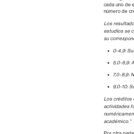
cada uno de el
número de cré
Los resultado
estudios se c
su correspondi
0-4,9: Su
5,0-6,9: 
7,0-8,9: 
9,0-10: S
Los créditos
actividades f
numéricament
académico."
Por otra part