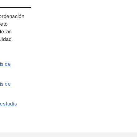
 ordenación
reto
de las
lidad.
is de
is de
'estudis