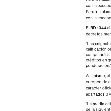
con la excepc
Para los alum
con la excepc
El
RD 1044/
decretos men
"Las asignatu
calificación 
computará la 
créditos en q
ponderación.
Así mismo, e
europeo de cr
carácter ofici
apartados 3 y 
"La media del
de la siguien