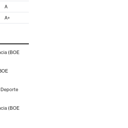
A
A+
ncia (BOE
(BOE
y Deporte
ncia (BOE