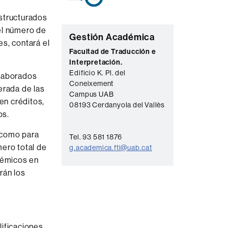
structurados
 el número de
C
Gestión Académica
s, contará el
o
Facultad de Traducción e
Interpretación.
n
Edificio K. Pl. del
elaborados
t
Coneixement
erada de las
a
Campus UAB
en créditos,
08193 Cerdanyola del Vallès
c
os.
t
 como para
Tel. 93 581 1876
o
ero total de
g.academica.fti@uab.cat
démicos en
rán los
ificaciones,