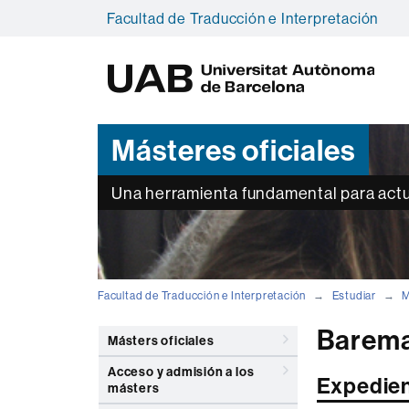
Facultad de Traducción e Interpretación
U
A
B
Másteres oficiales
Una herramienta fundamental para actu
Facultad de Traducción e Interpretación
Estudiar
M
Barema
Másters oficiales
Acceso y admisión a los
Expedie
másters