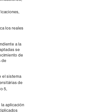
ficaciones,
ica los reales
ndiente a la
daptadas se
nocimiento de
s de
e el sistema
ersitárias de
lo 5,
la aplicación
tiplicados