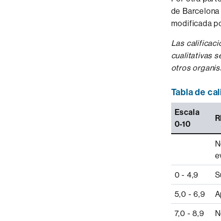
de Barcelona
modificada po
Las calificac
cualitativas 
otros organis
Tabla de ca
Escala
R
0-10
N
e
0 - 4,9
S
5,0 - 6,9
A
7,0 - 8,9
N