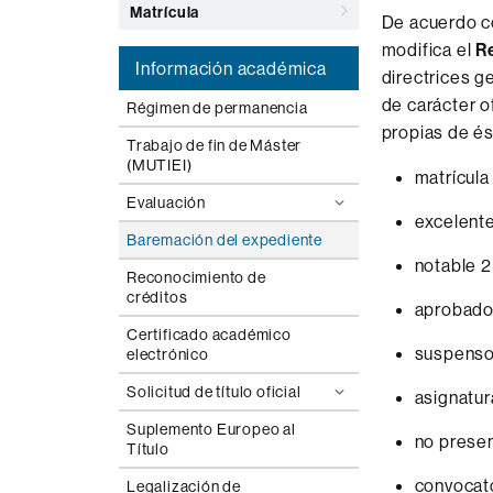
Matrícula
De acuerdo co
modifica el
R
Información académica
directrices g
de carácter o
Régimen de permanencia
propias de és
Trabajo de fin de Máster
(MUTIEI)
matrícula
Evaluación
excelent
Baremación del expediente
notable 2
Reconocimiento de
créditos
aprobado
Certificado académico
suspenso
electrónico
Solicitud de título oficial
asignatur
Suplemento Europeo al
no presen
Título
convocato
Legalización de