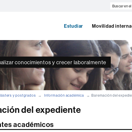
Buscar
en
el
web
Estudiar
Movilidad interna
alizar conocimientos y crecer laboralmente
ásters y postgrados
Información académica
Baremación del expedie
ción del expediente
ntes académicos