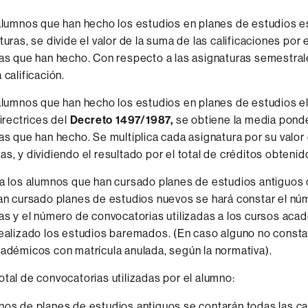
alumnos que han hecho los estudios en planes de estudios e
turas, se divide el valor de la suma de las calificaciones por
as que han hecho. Con respecto a las asignaturas semestrale
 calificación.
alumnos que han hecho los estudios en planes de estudios 
directrices del
Decreto 1497/1987,
se obtiene la media pond
as que han hecho. Se multiplica cada asignatura por su valor 
s, y dividiendo el resultado por el total de créditos obtenid
a los alumnos que han cursado planes de estudios antiguos
an cursado planes de estudios nuevos se hará constar el núm
as y el número de convocatorias utilizadas a los cursos aca
ealizado los estudios baremados. (En caso alguno no consta
adémicos con matrícula anulada, según la normativa).
tal de convocatorias utilizadas por el alumno:
nos de planes de estudios antiguos se contarán todas las cal