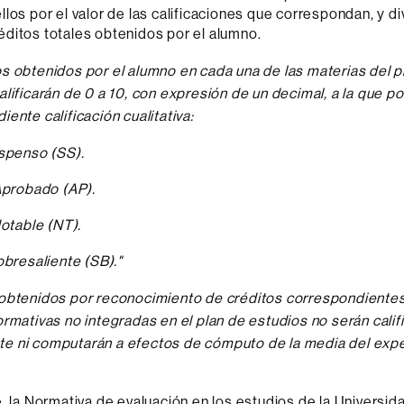
los por el valor de las calificaciones que correspondan, y di
ditos totales obtenidos por el alumno.
s obtenidos por el alumno en cada una de las materias del p
alificarán de 0 a 10, con expresión de un decimal, a la que p
ente calificación cualitativa:
spenso (SS).
Aprobado (AP).
Notable (NT).
obresaliente (SB)."
 obtenidos por reconocimiento de créditos correspondientes
ormativas no integradas en el plan de estudios no serán cali
e ni computarán a efectos de cómputo de la media del exp
e, la Normativa de evaluación en los estudios de la Univers