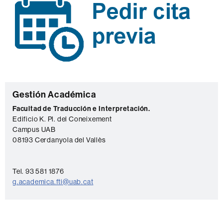
C
Gestión Académica
o
Facultad de Traducción e Interpretación.
Edificio K. Pl. del Coneixement
n
Campus UAB
t
08193 Cerdanyola del Vallès
a
c
Tel. 93 581 1876
t
g.academica.fti@uab.cat
o