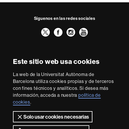
Síguenos en las redes sociales
Twitter
Facebook
Instagram
Youtube
Reconocimiento internacional de la excelencia
HR
Este sitio web usa cookies
Excellence
in
La web de la Universitat Autònoma de
Research
Con la financiación de
-
Barcelona utiliza cookies propias y de terceros
Euraxess
con fines técnicos y analíticos. Si desea más
información, acceda a nuestra
política de
cookies
.
Sobre
esta
Solo usar cookies necesarias
web
Aviso legal
Protección de datos
Sobre el
web
Accesibilidad web
Mapa del web UAB