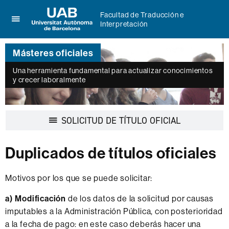
Facultad de Traducción e
Interpretación
Clica
UAB
aquí
Universitat
para
Másteres oficiales
Autònoma
desplegar
de
el
Una herramienta fundamental para actualizar conocimientos
Barcelona
y crecer laboralmente
menú
de
Facultad
de
Desplegar
SOLICITUD DE TÍTULO OFICIAL
Traducción
la
e
navegación
Interpretación
Duplicados de títulos oficiales
Motivos por los que se puede solicitar:
a) Modificación
de los datos de la solicitud por causas
imputables a la Administración Pública, con posterioridad
a la fecha de pago: en este caso deberás hacer una