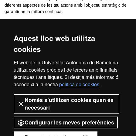
diferents aspectes de les titulacions amb l'objectiu estratègic de
garantir-ne la millora continua.
Sistema de Garantia Interna de Qualitat
Pla d'Acció Tutorial PAT
Pla d’Accions d’Orientació de l’àmbit de Prevenció i
Aquest lloc web utilitza
Seguretat Integral
cookies
OPINA FUAB Formació
Canal
obert de participació que permet fer arribar suggeriments,
El web de la Universitat Autònoma de Barcelona
queixes i felicitacions sobre el funcionalment de l’Escola FUAB
utilitza cookies pròpies i de tercers amb finalitats
Formació.
tècniques i analítiques. Si desitja més informació
accedeixi a la nostra
política de cookies
.
Avís legal
Protecció de dades
Sobre el web
Només s’utilitzen cookies quan és
necessari
Accessibilitat web
Mapa del web UAB
Configurar les meves preferències
2026 Universitat Autònoma de
Barcelona