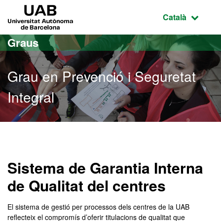
Ves al contingut principal
Ves a la navegació de la pàgina
UAB Universitat Autònoma de Barcelona
Idioma selecci
Català
Graus
Grau en Prevenció i Seguretat
Integral
Grau en Prevenció i Segure
Sistema de Garantia Interna
de Qualitat del centres
El sistema de gestió per processos dels centres de la UAB
reflecteix el compromís d’oferir titulacions de qualitat que