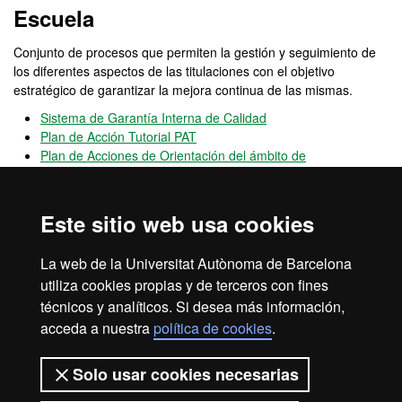
Escuela
Conjunto de procesos que permiten la gestión y seguimiento de
los diferentes aspectos de las titulaciones con el objetivo
estratégico de garantizar la mejora continua de las mismas.
Sistema de Garantía Interna de Calidad
Plan de Acción Tutorial PAT
Plan de Acciones de Orientación del ámbito de
Prevención y Seguridad Integral
OPINA FUAB Formació
Este sitio web usa cookies
Canal
abierto de participación que permite hacer llegar
sugerencias, quejas y felicitaciones sobre el funcionamiento de la
La web de la Universitat Autònoma de Barcelona
Escola FUAB Formació.
utiliza cookies propias y de terceros con fines
técnicos y analíticos. Si desea más información,
acceda a nuestra
política de cookies
.
Aviso legal
Protección de datos
Sobre el web
Solo usar cookies necesarias
Accesibilidad web
Mapa del web UAB