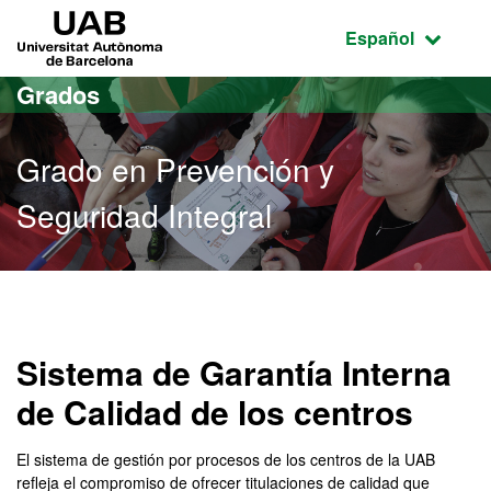
Acceso al contenido principal
Acceso a la navegación de la página
UAB Universitat Autònoma de Barcelona
Idioma seleccio
Español
Grados
Grado en Prevención y
Seguridad Integral
Grado en Prevención y Seg
Sistema de Garantía Interna
de Calidad de los centros
El sistema de gestión por procesos de los centros de la UAB
refleja el compromiso de ofrecer titulaciones de calidad que