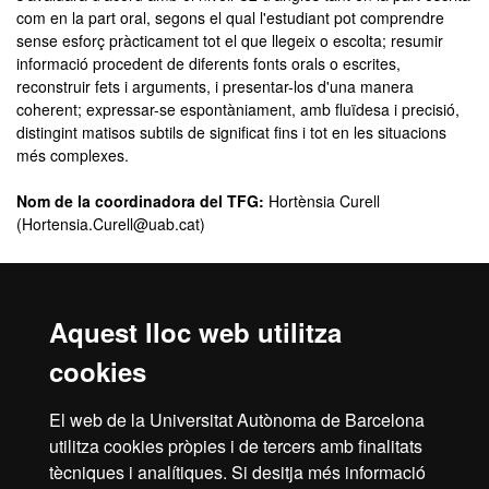
com en la part oral, segons el qual l'estudiant pot comprendre
sense esforç pràcticament tot el que llegeix o escolta; resumir
informació procedent de diferents fonts orals o escrites,
reconstruir fets i arguments, i presentar-los d'una manera
coherent; expressar-se espontàniament, amb fluïdesa i precisió,
distingint matisos subtils de significat fins i tot en les situacions
més complexes.
Nom de la coordinadora del TFG:
Hortènsia Curell
(Hortensia.Curell@uab.cat)
Guia Docent
Podeu consultar els TFG de la Facultat de Filosofia i Lletres amb
Aquest lloc web utilitza
millor valoració al
Dipòsit Digital de Documents
de la UAB.
Els criteris d’assignació de tema i de tutor/a, el calendari
cookies
d’entregues, el tipus de seguiment del treball realitzat i l’avaluació
es publicaran a la Guia Docent d’aquesta assignatura seguint les
El web de la Universitat Autònoma de Barcelona
directrius establertes en el
Protocol per al Treball Final de Grau
utilitza cookies pròpies i de tercers amb finalitats
de la Facultat de Filosofia i Lletres
.
tècniques i analítiques. Si desitja més informació