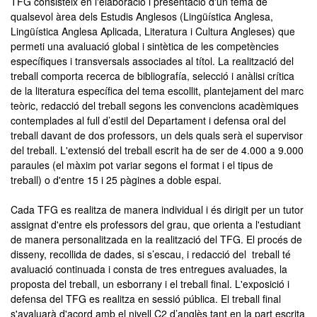
TFG consisteix en l'elaboració i presentació d'un tema de
qualsevol àrea dels Estudis Anglesos (Lingüística Anglesa,
Lingüística Anglesa Aplicada, Literatura i Cultura Angleses) que
permeti una avaluació global i sintètica de les competències
específiques i transversals associades al títol. La realització del
treball comporta recerca de bibliografía, selecció i anàlisi crítica
de la literatura específica del tema escollit, plantejament del marc
teòric, redacció del treball segons les convencions acadèmiques
contemplades al full d’estil del Departament i defensa oral del
treball davant de dos professors, un dels quals serà el supervisor
del treball. L'extensió del treball escrit ha de ser de 4.000 a 9.000
paraules (el màxim pot variar segons el format i el tipus de
treball) o d'entre 15 i 25 pàgines a doble espai.
Cada TFG es realitza de manera individual i és dirigit per un tutor
assignat d'entre els professors del grau, que orienta a l'estudiant
de manera personalitzada en la realització del TFG. El procés de
disseny, recollida de dades, si s’escau, i redacció del treball té
avaluació continuada i consta de tres entregues avaluades, la
proposta del treball, un esborrany i el treball final. L'exposició i
defensa del TFG es realitza en sessió pública. El treball final
s'avaluarà d'acord amb el nivell C2 d’anglès tant en la part escrita