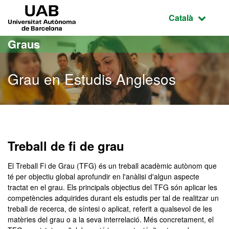
Ves al contingut principal
Ves a la navegació de la pàgina
UAB Universitat Autònoma de Barcelona
Idioma selecci
Català
Graus
Grau en Estudis Anglesos
Grau en Estudis Anglesos
Treball de fi de grau
El Treball Fi de Grau (TFG) és un treball acadèmic autònom que
té per objectiu global aprofundir en l'anàlisi d'algun aspecte
tractat en el grau. Els principals objectius del TFG són aplicar les
competències adquirides durant els estudis per tal de realitzar un
treball de recerca, de síntesi o aplicat, referit a qualsevol de les
matèries del grau o a la seva interrelació. Més concretament, el