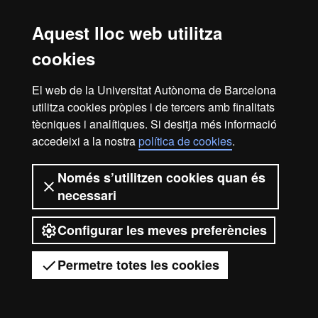
104814 Eines per a l'Anàlisi Social
104817 Llengua i Gènere
Aquest lloc web utilitza
104819 Introducció a la Teoria del Gènere
104820 Teoria i Crítica Feminista
cookies
104812 Educació i Gènere
104806 Dret Antidiscriminatori
El web de la Universitat Autònoma de Barcelona
utilitza cookies pròpies i de tercers amb finalitats
tècniques i analítiques. Si desitja més informació
Avís legal
accedeixi a la nostra
Protecció de dades
política de cookies
Sobre el web
.
Accessibilitat web
Mapa del web UAB
Només s’utilitzen cookies quan és
necessari
2026 Universitat Autònoma de
Barcelona
Configurar les meves preferències
Permetre totes les cookies
Tens dubtes?
Desplegar el menú mòbil