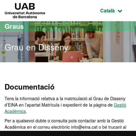
Ves al contingut principal
Ves a la navegació de la pàgina
UAB Universitat Autònoma de Barcelona
Idioma selecci
Català
Graus
Grau en Disseny
Grau en Disseny
Documentació
Tens la informació relativa a la matriculació al Grau de Disseny
d’EINA en l’apartat Matrícula i expedient de la pàgina de
Gestió
Acadèmica
.
Per a qualsevol dubte o consulta pots contactar amb la Gestió
Acadèmica en el correu electrònic info@eina.cat o bé trucant al
telèfon 93 203 09 23.