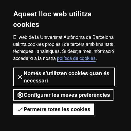
Cal que tinguis en compte que la documentació que hagis de dur
Aquest lloc web utilitza
dependrà de la teva via d'accés a la Universitat.
Trobaràs informació detallada sobre les característiques i el
cookies
desenvolupament operatiu del Grau de Disseny al
web d’EINA
.
El web de la Universitat Autònoma de Barcelona
utilitza cookies pròpies i de tercers amb finalitats
tècniques i analítiques. Si desitja més informació
Avís legal
Protecció de dades
Sobre el web
accedeixi a la nostra
política de cookies
.
Accessibilitat web
Mapa del web UAB
Només s’utilitzen cookies quan és
2026 Universitat Autònoma de
necessari
Barcelona
Configurar les meves preferències
Permetre totes les cookies
Tens dubtes?
Desplegar el menú mòbil