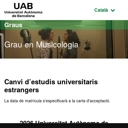
Ves al contingut principal
Ves a la navegació de la pàgina
UAB Universitat Autònoma de Barcelona
Idioma selecci
Català
Graus
Grau en Musicologia
Grau en Musicologia
Canvi d’estudis universitaris
estrangers
La data de matrícula s'especificarà a la carta d'acceptació.
2026 Universitat Autònoma de