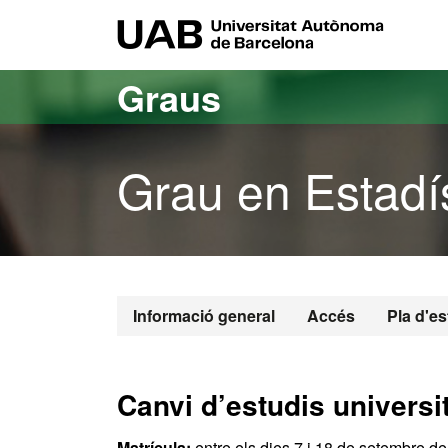
Ves al contingut principal
Ves a la navegació de la pàgina
UAB Uni
Graus
Grau en Estadí
Grau en Estad
Informació general
Accés
Pla d'es
Canvi d’estudis universi
Matrícula:
entre els dies 7 i 18 de setembre d