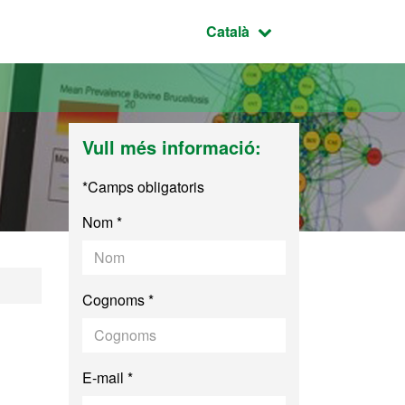
Idioma seleccionat:
Català
Vull més informació:
*Camps obligatoris
Nom *
Cognoms *
E-mail *