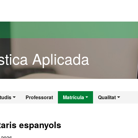
versitat Autònoma de Barcelona
stica Aplicada
ística Aplicada
tudis
Professorat
Matrícula
Qualitat
taris espanyols
e 2026