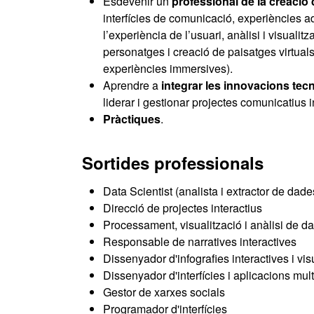
Esdevenir un
professional de la creació 
interfícies de comunicació, experiències a
l’experiència de l’usuari, anàlisi i visuali
personatges i creació de paisatges virtuals 
experiències immersives).
Aprendre a
integrar les innovacions tecn
liderar i gestionar projectes comunicatius i
Pràctiques
.
Sortides professionals
Data Scientist (analista i extractor de d
Direcció de projectes interactius
Processament, visualització i anàlisi de 
Responsable de narratives interactives
Dissenyador d'infografies interactives i vi
Dissenyador d'interfícies i aplicacions mul
Gestor de xarxes socials
Programador d'interfícies