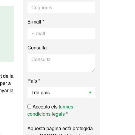
E-mail *
Consulta
t de la
País *
 per a
nyar la
Accepto els
termes i
condicions legals
*
Aquesta pàgina està protegida