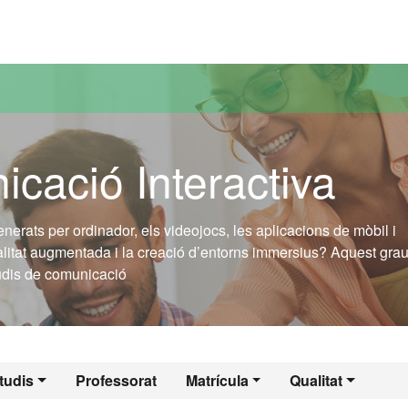
versitat Autònoma de Barcelona
cació Interactiva
enerats per ordinador, els videojocs, les aplicacions de mòbil i
realitat augmentada i la creació d’entorns immersius? Aquest gra
studis de comunicació
tudis
Professorat
Matrícula
Qualitat