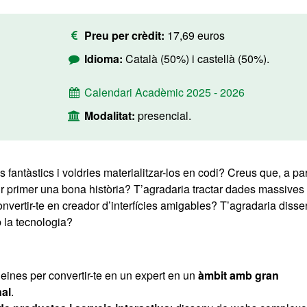
Preu per crèdit:
17,69 euros
Idioma:
Català (50%) i castellà (50%).
Calendari Acadèmic 2025 - 2026
Modalitat:
presencial.
fantàstics i voldries materialitzar-los en codi? Creus que, a par
ir primer una bona història? T’agradaria tractar dades massives
onvertir-te en creador d’interfícies amigables? T’agradaria disse
 la tecnologia?
eines per convertir-te en un expert en un
àmbit amb gran
nal
.