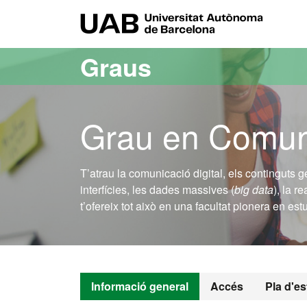
Ves al contingut principal
Ves a la navegació de la pàgina
UAB Uni
Graus
Grau en Comuni
T’atrau la comunicació digital, els continguts g
interfícies, les dades massives (
big data
), la 
t’ofereix tot això en una facultat pionera en e
Informació general
Accés
Pla d'es