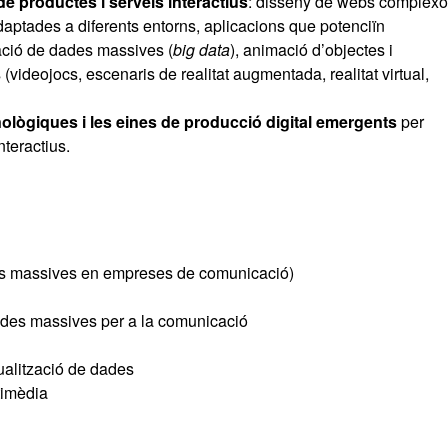
de productes i serveis interactius
: disseny de webs complexo
daptades a diferents entorns, aplicacions que potenciïn
tzació de dades massives (
big data
), animació d’objectes i
(videojocs, escenaris de realitat augmentada, realitat virtual,
ològiques i les eines de producció digital
emergents
per
nteractius.
ades massives en empreses de comunicació)
dades massives per a la comunicació
sualització de dades
timèdia