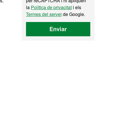
s,
per reCAPTCHA i hi apliquen
la
Política de privacitat
i els
Termes del servei
de Google.
Enviar