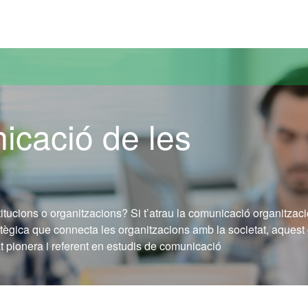
versitat Autònoma de Barcelona
cació de les
tucions o organitzacions? Si t’atrau la comunicació organitzaci
ratègica que connecta les organitzacions amb la societat, aquest
at pionera i referent en estudis de comunicació