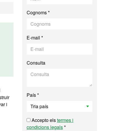
Cognoms *
E-mail *
Consulta
i
País *
truir
ar i
Accepto els
termes i
condicions legals
*