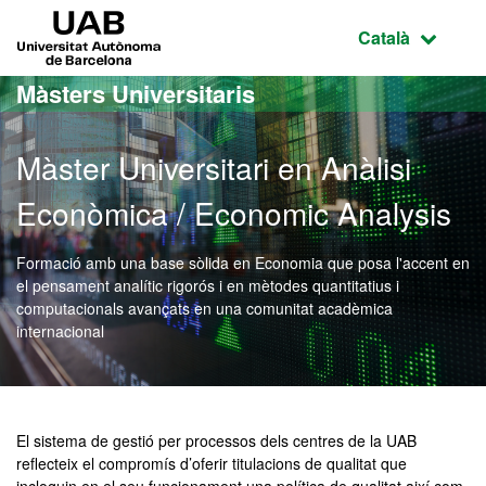
Ves al contingut principal
Ves a la navegació de la pàgina
UAB Universitat Autònoma de Barcelona
Idioma selecci
Català
Màsters Universitaris
Màster Universitari en Anàlisi
Econòmica / Economic Analysis
Formació amb una base sòlida en Economia que posa l'accent en
el pensament analític rigorós i en mètodes quantitatius i
computacionals avançats en una comunitat acadèmica
internacional
Màster Oficial - Anàlisi 
El sistema de gestió per processos dels centres de la UAB
reflecteix el compromís d’oferir titulacions de qualitat que