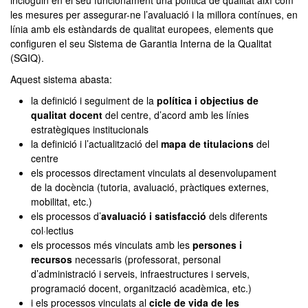
incloguin en el seu funcionament una política de qualitat així com
les mesures per assegurar-ne l’avaluació i la millora contínues, en
línia amb els estàndards de qualitat europees, elements que
configuren el seu Sistema de Garantia Interna de la Qualitat
(SGIQ).
Aquest sistema abasta:
la definició i seguiment de la
política i objectius de
qualitat docent
del centre, d’acord amb les línies
estratègiques institucionals
la definició i l’actualització del
mapa de titulacions
del
centre
els processos directament vinculats al desenvolupament
de la docència (tutoria, avaluació, pràctiques externes,
mobilitat, etc.)
els processos d’
avaluació i satisfacció
dels diferents
col·lectius
els processos més vinculats amb les
persones i
recursos
necessaris (professorat, personal
d’administració i serveis, infraestructures i serveis,
programació docent, organització acadèmica, etc.)
i els processos vinculats al
cicle de vida de les