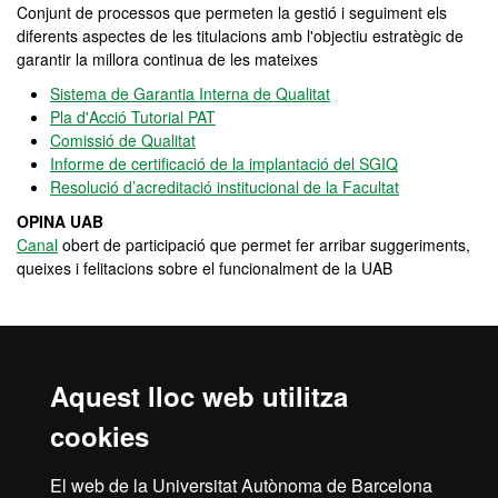
Conjunt de processos que permeten la gestió i seguiment els
diferents aspectes de les titulacions amb l'objectiu estratègic de
garantir la millora continua de les mateixes
Sistema de Garantia Interna de Qualitat
Pla d'Acció Tutorial PAT
Comissió de Qualitat
Informe de certificació de la implantació del SGIQ
Resolució d’acreditació institucional de la Facultat
OPINA UAB
Canal
obert de participació que permet fer arribar suggeriments,
queixes i felitacions sobre el funcionalment de la UAB
Programes de mobilitat i intercanvi
El màster en Anàlisi Econòmica ofereix una doble titulació amb la
Aquest lloc web utilitza
Lingnan University a estudiants que es vulguin especialitzar en
Economia Financera i Banca i vulguin afegir al seu currículum un
cookies
coneixement formatiu internacionalitzador d'aquesta capital
financera i econòmica.
El web de la Universitat Autònoma de Barcelona