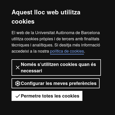
docent
Aquest lloc web utilitza
Les soŀlicituds s'avaluen contínuament des del 15 de novembre
cookies
fins al 30 de juny.
El web de la Universitat Autònoma de Barcelona
Per més informació consulta el
procediment d'admissió al màster
.
utilitza cookies pròpies i de tercers amb finalitats
tècniques i analítiques. Si desitja més informació
accedeixi a la nostra
política de cookies
.
2026 Universitat Autònoma de
Barcelona
Només s’utilitzen cookies quan és
necessari
Configurar les meves preferències
Permetre totes les cookies
Tens dubtes?
Desplegar el menú mòbil