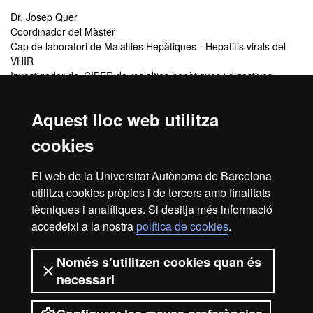
Dr. Josep Quer
Coordinador del Màster
Cap de laboratori de Malalties Hepàtiques - Hepatitis virals del
VHIR
Investigador del CIBER de malalties hepàtiques i digestives
(CIBERehd) del Instituto de Salud Carlos III
Sra. Estefanía de la Torre
Aquest lloc web utilitza
Secretaria Acadèmica
cookies
VHIR - Edifici Mediterrània, tercera planta
Pg. Vall d’Hebron 119-129
Tel. 93 489 4059
El web de la Universitat Autònoma de Barcelona
master@vhir.org
utilitza cookies pròpies i de tercers amb finalitats
tècniques i analítiques. Si desitja més informació
Relació de professors
accedeixi a la nostra
política de cookies
.
Relació de professors
Només s’utilitzen cookies quan és
necessari