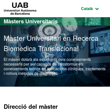
Ves al contingut principal
Ves a la navegació de la pàgina
UAB Universitat Autònoma de Barcelona
Idioma selecci
Català
Màsters Universitaris
Màster Universitari en Recerca
Biomèdica Translacional
El màster dotarà als estudiants dels coneixements
necessaris per ser capaços de transformar els
coneixements teòrics en aplicacions clíniques, tractaments
i millors mètodes de diagnòstic
Màster Oficial - Recerca 
Direcció del màster