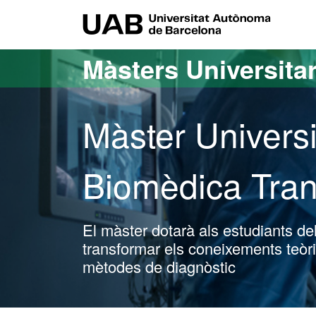
Ves al contingut principal
Ves a la navegació de la pàgina
UAB Uni
Màsters Universitar
Màster Universi
Biomèdica Tran
El màster dotarà als estudiants d
transformar els coneixements teòric
mètodes de diagnòstic