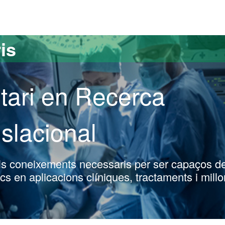
versitat Autònoma de Barcelona
is
tari en Recerca
slacional
els coneixements necessaris per ser capaços d
s en aplicacions clíniques, tractaments i millo