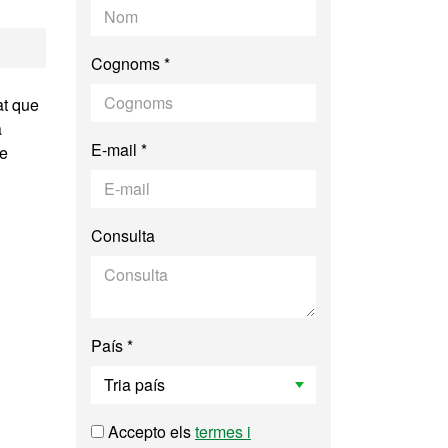
ica Translacional
Cognoms *
at que
a
E-mail *
de
Consulta
País *
Accepto els
termes i