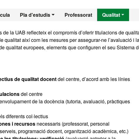
l - Recerca Biomèd
ícula
Pla d'estudis
Professorat
Qualitat
 de la UAB reflecteix el compromís d’oferir titulacions de qualit
e qualitat així com les mesures per assegurar-ne l’avaluació i l
 de qualitat europees, elements que configuren el seu Sistema 
jectius de qualitat docent
del centre, d’acord amb les línies
tulacions
del centre
envolupament de la docència (tutoria, avaluació, pràctiques
ls diferents col·lectius
ones i recursos
necessaris (professorat, personal
 i serveis, programació docent, organització acadèmica, etc.)
e les titulacions: verificació
(avaluació anterior a la