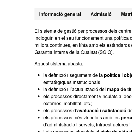
Màster Oficia
Informació general
Admissió
Matr
El sistema de gestió per processos dels centres
incloguin en el seu funcionament una política d
millora contínues, en línia amb els estàndards
Garantia Interna de la Qualitat (SGIQ).
Aquest sistema abasta:
la definició i seguiment de la
política i ob
estratègiques institucionals
la definició i l’actualització del
mapa de ti
els processos directament vinculats al des
externes, mobilitat, etc.)
els processos d’
avaluació i satisfacció
de
els processos més vinculats amb les
pers
d’administració i serveis, infraestructures
i els processos vinculats al
cicle de vida d