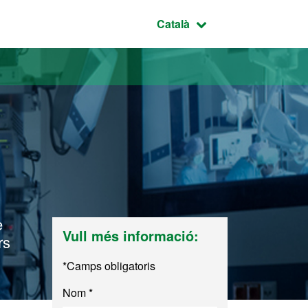
Idioma seleccionat:
Català
e
Vull més informació:
rs
*Camps obligatoris
Nom *