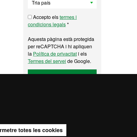
Accepto els
termes i
condicions legals
*
Aquesta pàgina està protegida
per reCAPTCHA i hi apliquen
la
Política de privacitat
i els
Termes del servei
de Google.
Enviar
a del web UAB
rmetre totes les cookies