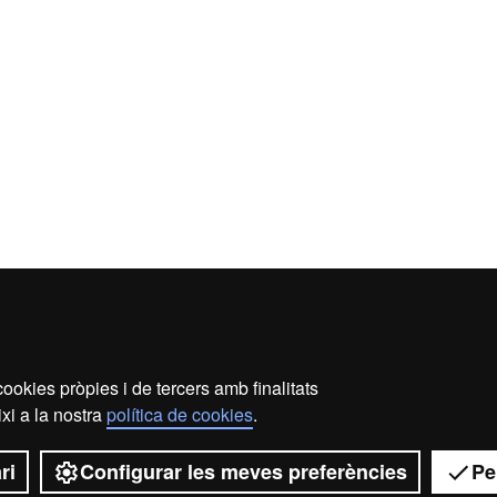
ookies pròpies i de tercers amb finalitats
ecció de dades
Sobre el web
Accessibilitat web
Map
xi a la nostra
política de cookies
.
2026 Universitat Autònoma de Barcelona
ri
Configurar les meves preferències
Pe