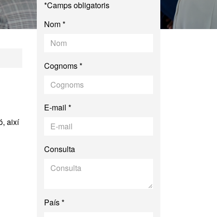
*Camps obligatoris
Nom *
nització de Turism
Cognoms *
E-mail *
, així
Consulta
País *