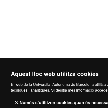
Aquest lloc web utilitza cookies
El web de la Universitat Autònoma de Barcelona utilitza c
Avís legal
Prot
tècniques i analítiques. Si desitja més informació accedei
Només s’utilitzen cookies quan és necessa