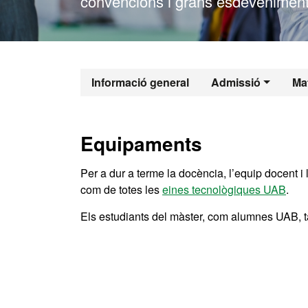
convencions i grans esdeveniment
Màster Oficia
Informació general
Admissió
Mat
Equipaments
Per a dur a terme la docència, l’equip docent 
com de totes les
eines tecnològiques UAB
.
Els estudiants del màster, com alumnes UAB, 