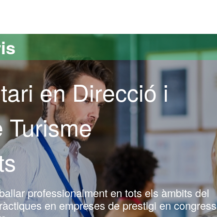
versitat Autònoma de Barcelona
is
ari en Direcció i
e Turisme
ts
ballar professionalment en tots els àmbits del
ràctiques en empreses de prestigi en congress