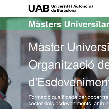
Ves al contingut principal
Ves a la navegació de la pàgina
UAB Uni
Màsters Universitar
Màster Universit
Organització d
d'Esdevenimen
Formació qualificada per poder tre
sector dels esdeveniments, amb p