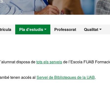
s.
l - Direcció i Orga
rícula
Pla d'estudis
Professorat
Qualitat
i l’alumnat disposa de
tots els serveis
de l’Escola FUAB Formació
també tenen accés al
Servei de Biblioteques de la UAB
.