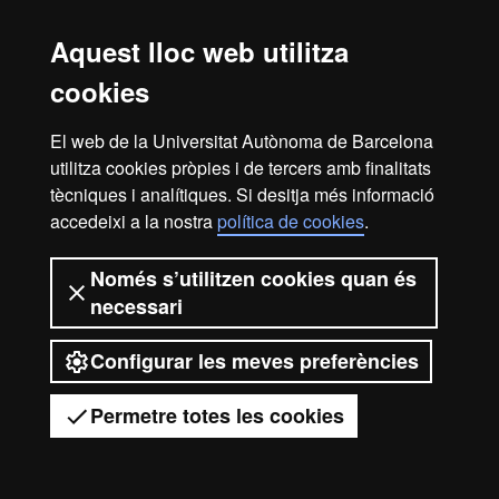
Màster Oficial - Biologia
Aquest lloc web utilitza
Guies docents de les assignatures
cookies
El web de la Universitat Autònoma de Barcelona
utilitza cookies pròpies i de tercers amb finalitats
tècniques i analítiques. Si desitja més informació
accedeixi a la nostra
política de cookies
.
Avís legal
Protecció de dades
Sobre el web
Accessibilitat web
Mapa del web UAB
Només s’utilitzen cookies quan és
necessari
2026 Universitat Autònoma de
Barcelona
Configurar les meves preferències
Permetre totes les cookies
Tens dubtes?
Desplegar el menú mòbil