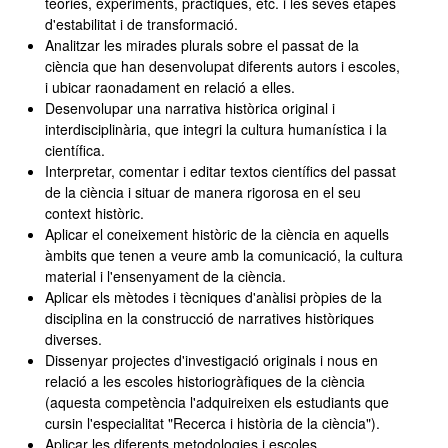
teories, experiments, pràctiques, etc. i les seves etapes
d'estabilitat i de transformació.
Analitzar les mirades plurals sobre el passat de la
ciència que han desenvolupat diferents autors i escoles,
i ubicar raonadament en relació a elles.
Desenvolupar una narrativa històrica original i
interdisciplinària, que integri la cultura humanística i la
científica.
Interpretar, comentar i editar textos científics del passat
de la ciència i situar de manera rigorosa en el seu
context històric.
Aplicar el coneixement històric de la ciència en aquells
àmbits que tenen a veure amb la comunicació, la cultura
material i l'ensenyament de la ciència.
Aplicar els mètodes i tècniques d'anàlisi pròpies de la
disciplina en la construcció de narratives històriques
diverses.
Dissenyar projectes d'investigació originals i nous en
relació a les escoles historiogràfiques de la ciència
(aquesta competència l'adquireixen els estudiants que
cursin l'especialitat "Recerca i història de la ciència").
Aplicar les diferents metodologies i escoles