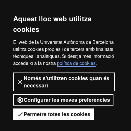
prenent decisions amb propostes innovadores.
Treballar en equip, amb capacitat de lideratge i
iniciativa, de manera interdisciplinària.
Aquest lloc web utilitza
Recollir i valorar de forma crítica informació per a la
resolució de problemes, d'acord amb els mètodes i
cookies
tècniques d'anàlisi propis de la disciplina.
Utilitzar adequadament les tecnologies de la informació i
El web de la Universitat Autònoma de Barcelona
la comunicació en la investigació, així com aplicades a
utilitza cookies pròpies i de tercers amb finalitats
l'activitat professional.
tècniques i analítiques. Si desitja més informació
accedeixi a la nostra
política de cookies
.
Avís legal
Protecció de dades
Sobre el web
Només s’utilitzen cookies quan és
necessari
Accessibilitat web
Mapa del web UAB
Configurar les meves preferències
2026 Universitat Autònoma de
Barcelona
Permetre totes les cookies
Tens dubtes?
Desplegar el menú mòbil