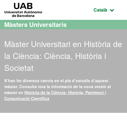
Ves al contingut principal
Ves a la navegació de la pàgina
UAB Universitat Autònoma de Barcelona
Idioma selecci
Català
Màsters Universitaris
Màster Universitari en Història de
la Ciència: Ciència, Història i
Societat
S’han fet diversos canvis en el pla d’estudis d’aquest
màster. Consulta tota la informació de la nova versió al
màster en
Història de la Ciència: Història, Patrimoni i
Comunicació Científica