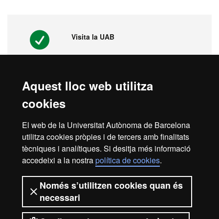
Visita la UAB
Aquest lloc web utilitza
Vídeos. Fira virtual de màsters,
cookies
postgraus i doctorats
El web de la Universitat Autònoma de Barcelona
utilitza cookies pròpies i de tercers amb finalitats
tècniques i analítiques. Si desitja més informació
1ª universitat a l'Estat espanyol i 149
del món
accedeixi a la nostra
política de cookies
.
Només s’utilitzen cookies quan és
necessari