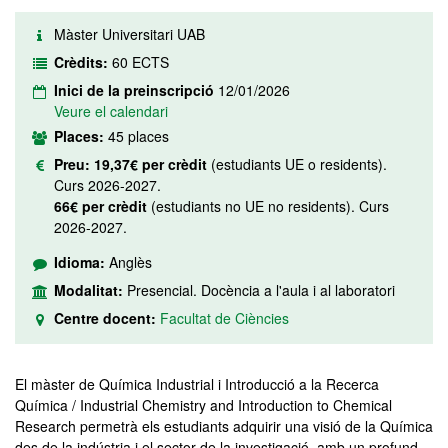
Màster Universitari UAB
Crèdits:
60 ECTS
Inici de la preinscripció
12/01/2026
Veure el calendari
Places:
45 places
Preu:
19,37€ per crèdit
(estudiants UE o residents).
Curs 2026-2027.
66€ per crèdit
(estudiants no UE no residents). Curs
2026-2027.
Idioma:
Anglès
Modalitat:
Presencial. Docència a l'aula i al laboratori
Centre docent:
Facultat de Ciències
El màster de Química Industrial i Introducció a la Recerca
Química / Industrial Chemistry and Introduction to Chemical
Research permetrà els estudiants adquirir una visió de la Química
des de la indústria i el sector de la investigació, amb un profund