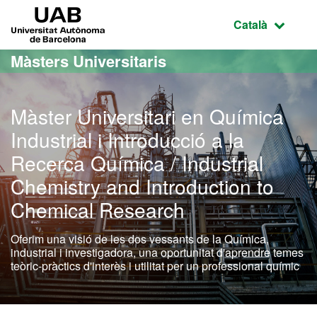
Ves al contingut principal
Ves a la navegació de la pàgina
UAB Universitat Autònoma de Barcelona
Idioma selecci
Català
Màsters Universitaris
Màster Universitari en Química
Industrial i Introducció a la
Recerca Química / Industrial
Chemistry and Introduction to
Chemical Research
Oferim una visió de les dos vessants de la Química,
industrial i investigadora, una oportunitat d'aprendre temes
teòric-pràctics d'interès i utilitat per un professional químic