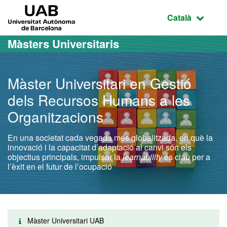
Ves al contingut principal
Ves a la navegació de la pàgina
UAB Universitat Autònoma de Barcelona
Idioma selecci
Català
Màsters Universitaris
Màster Universitari en Gestió
dels Recursos Humans a les
Organitzacions
En una societat cada vegada més globalitzada, en què la
innovació i la capacitat d’adaptació al canvi són els
objectius principals, impulsar la
learnability
és clau per a
l’èxit en el futur de l’ocupació
Màster Universitari UAB