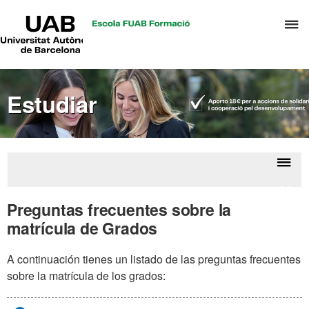
UAB
C
Universitat
Autònoma
a
de
p
Barcelona
d
Estudiar
el
m
d
T
y
Despl
Matrí
D
la
Preguntas frecuentes sobre la
H
naveg
matrícula de Grados
A continuación tienes un listado de las preguntas frecuentes
sobre la matrícula de los grados: