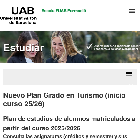
UAB
C
Universitat
Autònoma
a
de
p
Barcelona
d
Estudiar
el
m
d
T
y
Despl
Matr
D
la
d
Nuevo Plan Grado en Turismo (inicio
H
asign
naveg
curso 25/26)
por 
Plan de estudios de alumnos matriculados a
partir del curso 2025/2026
Consulta las asignaturas (créditos y semestre) y sus