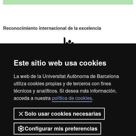
Reconocimiento internacional de la excelencia
HR
Este sitio web usa cookies
Excell
Inicio
Aviso legal
Política de privacidad
La web de la Universitat Autònoma de Barcelona
Protección de datos
Sobre la web
utiliza cookies propias y de terceros con fines
in
Somos una universidad líder que imparte una docencia de
técnicos y analíticos. Si desea más información,
calidad, diversificada, multidisciplinaria y flexible, adecuada
acceda a nuestra
política de cookies
.
a las necesidades de la sociedad y adaptada a los nuevos
modelos de la Europa del conocimiento. La UAB es
Solo usar cookies necesarias
Resea
reconocida internacionalmente por la calidad y el carácter
innovador de su investigación.
Configurar mis preferencias
2026 Universitat Autònoma de Barcelona