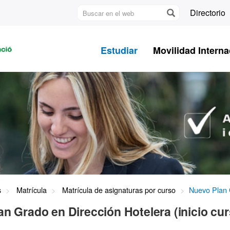
Buscar
Directorio
en
U
el
A
web
Estudiar
Movilidad Interna
B
s
Matrícula
Matrícula de asignaturas por curso
Nuevo Plan G
n Grado en Dirección Hotelera (inicio cur