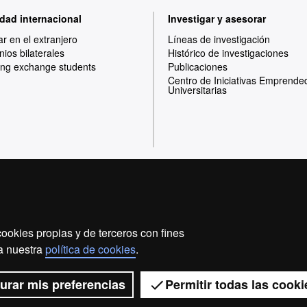
dad internacional
Investigar y asesorar
ar en el extranjero
Líneas de investigación
ios bilaterales
Histórico de investigaciones
ng exchange students
Publicaciones
Centro de Iniciativas Emprende
Universitarias
Inicio
Aviso legal
Política de privacidad
ookies propias y de terceros con fines
Somos una universidad líder que imparte una docencia d
 a nuestra
política de cookies
.
flexible, adecuada a las necesidades de la sociedad y 
conocimiento. La UAB es reconocida internacionalmente
investigaci
urar mis preferencias
Permitir todas las cooki
2026 Universitat Autòno