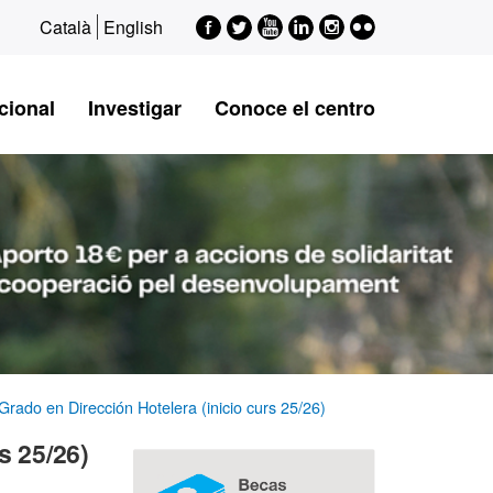
Facebook
Twitter
Youtube
LinkedIn
Instagram
Flickr
Català
English
cional
Investigar
Conoce el centro
rado en Dirección Hotelera (inicio curs 25/26)
Información
s 25/26)
complementaria