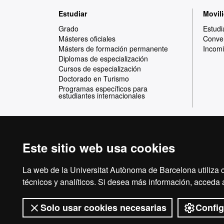
Mapa
Estudiar
Movili
web
Grado
Estudi
Másteres oficiales
Conven
Másters de formación permanente
Incomi
Diplomas de especialización
Cursos de especialización
Doctorado en Turismo
Programas específicos para
estudiantes internacionales
Este sitio web usa cookies
Reconocimiento internacional de la excelencia
HR
La web de la Universitat Autònoma de Barcelona utiliza c
técnicos y analíticos. Si desea más información, acceda
Solo usar cookies necesarias
Config