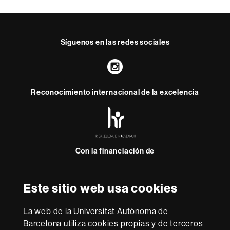
a
c
t
Síguenos en las redes sociales
o
Instagram
Reconocimiento internacional de la excelencia
HR
Excellence
in
Research
Con la financiación de
-
Euraxess
Este sitio web usa cookies
Sobre
esta
La web de la Universitat Autònoma de
web
Aviso legal
Protección de datos
Sobre el
Barcelona utiliza cookies propias y de terceros