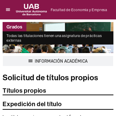
Facultad de Economía y Empresa
Clica
UAB
aquí
Universitat
para
Grados
Autònoma
desplegar
de
el
Todas las titulaciones tienen una asignatura de prácticas
Barcelona
externas
menú
de
Facultad
de
Desplegar
INFORMACIÓN ACADÉMICA
Economía
la
y
navegación
Empresa
Solicitud de títulos propios
Títulos propios
Expedición del título