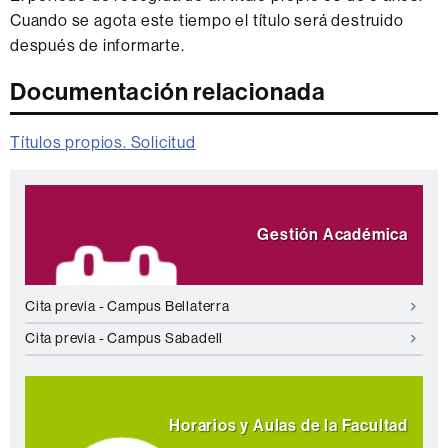
Cuando se agota este tiempo el título será destruido
después de informarte.
Documentación relacionada
Títulos propios. Solicitud
Información
Destacamos
complementaria
Gestión Académica
Cita previa - Campus Bellaterra
Cita previa - Campus Sabadell
Horarios y Aulas de la Facultad