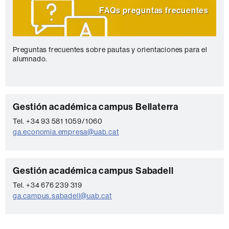
FAQs preguntas frecuentes
Preguntas frecuentes sobre pautas y orientaciones para el
alumnado.
C
Gestión académica campus Bellaterra
o
Tel. +34 93 581 1059/1060
ga.economia.empresa@uab.cat
n
t
a
C
Gestión académica campus Sabadell
c
o
Tel. +34 676 239 319
t
ga.campus.sabadell@uab.cat
n
o
t