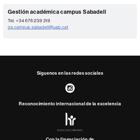
t
a
C
Gestión académica campus Sabadell
c
o
Tel. +34 676 239 319
t
ga.campus.sabadell@uab.cat
n
o
t
a
c
t
Síguenos en las redes sociales
o
Instagram
Reconocimiento internacional de la excelencia
HR
Excellence
in
Research
Con la financiación de