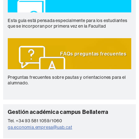
Esta guía está pensada especialmente para los estudiantes
que se incorporan por primera vez en la Facultad
FAQs preguntas frecuentes
Preguntas frecuentes sobre pautas y orientaciones para el
alumnado.
C
Gestión académica campus Bellaterra
o
Tel. +34 93 581 1059/1060
ga.economia.empresa@uab.cat
n