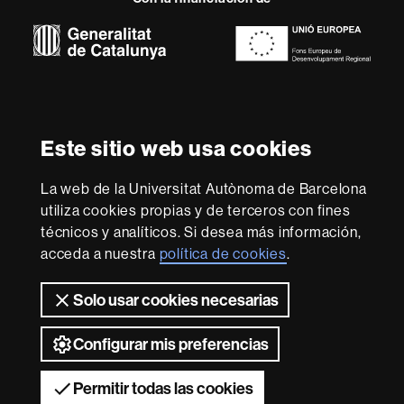
-
Euraxess
Sobre
esta
web
Aviso legal
Protección de datos
Sobre el
Este sitio web usa cookies
web
Accesibilidad web
Mapa del web UAB
La web de la Universitat Autònoma de Barcelona
Somos una universidad líder que imparte una docencia
de calidad, diversificada, multidisciplinaria y flexible,
utiliza cookies propias y de terceros con fines
adecuada a las necesidades de la sociedad y adaptada a
técnicos y analíticos. Si desea más información,
los nuevos modelos de la Europa del conocimiento. La
acceda a nuestra
política de cookies
.
UAB es reconocida internacionalmente por la calidad y el
carácter innovador de su investigación.
Solo usar cookies necesarias
2026 Universitat Autònoma de Barcelona
Configurar mis preferencias
Permitir todas las cookies