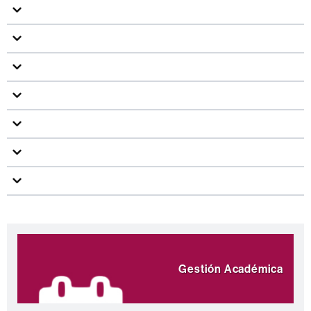
Información
Destacamos
complementaria
Gestión Académica