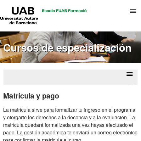
UAB
C
Universitat
Autònoma
a
de
p
Barcelona
d
Cursos de especialización
el
m
d
A
y
Despl
Ofert
G
la
de
Matrícula y pago
d
curso
naveg
D
La matrícula sirve para formalizar tu ingreso en el programa
y otorgarte los derechos a la docencia y a la evaluación. La
matrícula quedará formalizada una vez hayas efectuado el
pago. La gestión académica te enviará un correo electrónico
para confirmar la matrícula al curso.