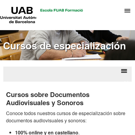
UAB
C
Universitat
Autònoma
a
de
p
Barcelona
d
Cursos de especialización
el
m
d
A
y
Despl
Ofert
G
la
de
Cursos sobre Documentos
d
curso
naveg
Audiovisuales y Sonoros
D
Conoce todos nuestros cursos de especialización sobre
documentos audiovisuales y sonoros:
100% online y en castellano
.