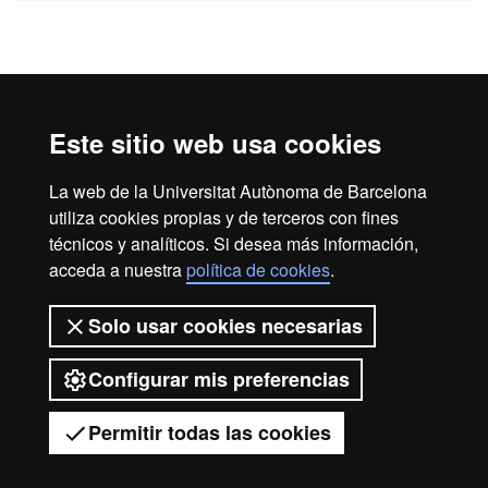
Reconocimiento internacional de la excelencia
HR
Este sitio web usa cookies
La web de la Universitat Autònoma de Barcelona
Excell
utiliza cookies propias y de terceros con fines
Inicio
Aviso Legal
Política de privacidad
técnicos y analíticos. Si desea más información,
Protección de datos
Sobre la web
acceda a nuestra
política de cookies
.
in
Somos una universidad líder que imparte una docencia de
Solo usar cookies necesarias
calidad, diversificada, multidisciplinaria y flexible, adecuada
a las necesidades de la sociedad y adaptada a los nuevos
modelos de la Europa del conocimiento. La UAB es
Configurar mis preferencias
Resea
reconocida internacionalmente por la calidad y el carácter
innovador de su investigación.
Permitir todas las cookies
2026 Universitat Autònoma de Barcelona