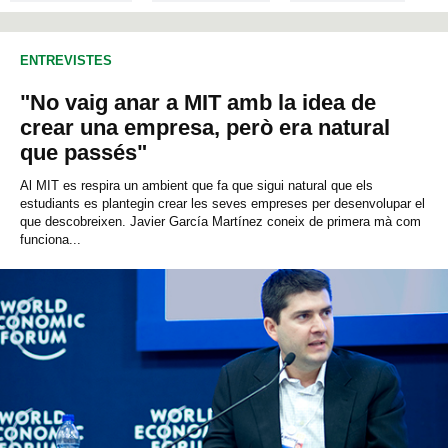
CIÈNCIES DE LA COMUNICACIÓ
CRIMINOLOGIA
ENTREVISTES
DEMOGRAFIA
ECONOMIA
CIÈNCIES DE L'EDUCACIÓ
"No vaig anar a MIT amb la idea de
GEOGRAFIA
DRET
CIÈNCIES POLÍTIQUES
crear una empresa, però era natural
que passés"
SOCIOLOGIA
PSICOLOGIA SOCIAL
Al MIT es respira un ambient que fa que sigui natural que els
estudiants es plantegin crear les seves empreses per desenvolupar el
que descobreixen. Javier García Martínez coneix de primera mà com
funciona...