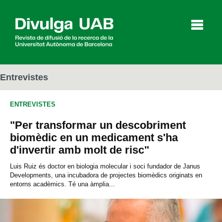
p
a
l
Entrevistes
ENTREVISTES
Articles
Entrevistes
Vídeos
"Per transformar un descobriment
biomèdic en un medicament s'ha
d'invertir amb molt de risc"
Agenda
Luis Ruiz és doctor en biologia molecular i soci fundador de Janus
Developments, una incubadora de projectes biomèdics originats en
entorns acadèmics. Té una àmplia...
English
Español
CERCAR