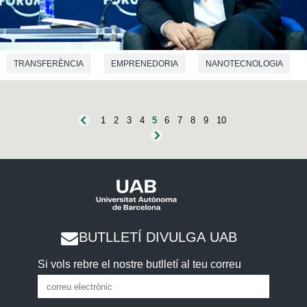
TRANSFERÈNCIA
EMPRENEDORIA
NANOTECNOLOGIA
1
2
3
4
5
6
7
8
9
10
BUTLLETÍ DIVULGA UAB
Si vols rebre el nostre butlletí al teu correu