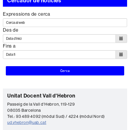
Cercador de notícies
Expressions de cerca
Des de
Fins a
Cerca
C
Unitat Docent Vall d'Hebron
o
Passeig de la Vall d'Hebron, 119-129
08035 Barcelona
n
Tel.: 93 489 4092 (mòdul Sud) / 4224 (mòdul Nord)
t
ud.vhebron@uab.cat