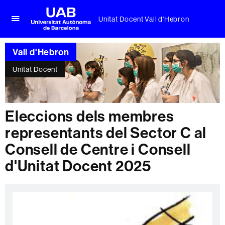
Unitat Docent Vall d'Hebron
Prem
UAB
per
Universitat
desplegar
Vall d'Hebron
Autònoma
el
de
menú
Unitat Docent
Barcelona
de
Unitat
Docent
Vall
Eleccions dels membres
d'Hebron
representants del Sector C al
Consell de Centre i Consell
d'Unitat Docent 2025