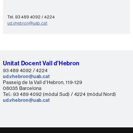
a
c
t
Tel. 93 489 4092 / 4224
ud.vhebron@uab.cat
e
Unitat Docent Vall d'Hebron
93 489 4092 / 4224
ud.vhebron@uab.cat
Passeig de la Vall d'Hebron, 119-129
08035 Barcelona
Tel.: 93 489 4092 (mòdul Sud) / 4224 (mòdul Nord)
ud.vhebron@uab.cat