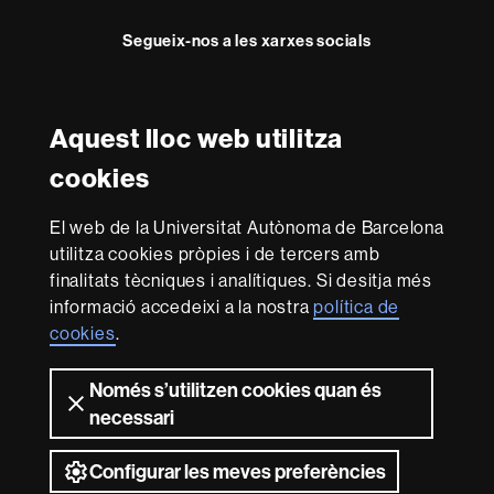
Segueix-nos a les xarxes socials
Twitter
Aquest lloc web utilitza
Reconeixement internacional de l'excel·lència
cookies
HR
Excellence
El web de la Universitat Autònoma de Barcelona
in
utilitza cookies pròpies i de tercers amb
Research
Amb el finançament de
-
finalitats tècniques i analítiques. Si desitja més
Euraxess
informació accedeixi a la nostra
política de
cookies
.
Sobre
Només s’utilitzen cookies quan és
aquest
necessari
web
Avís legal
Protecció de dades
Sobre el
web
Accessibilitat web
Mapa del web UAB
Configurar les meves preferències