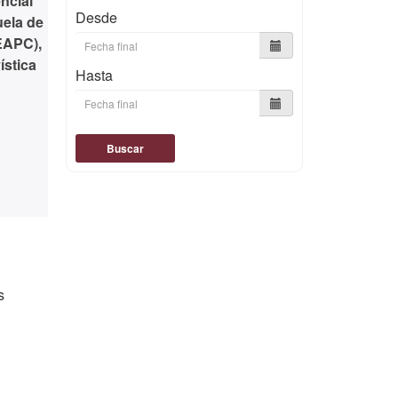
ncial
Desde
uela de
EAPC),
ística
Hasta
Buscar
s