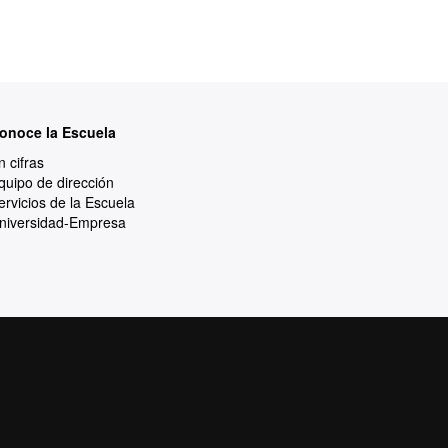
onoce la Escuela
n cifras
quipo de dirección
ervicios de la Escuela
niversidad-Empresa
Protección de datos
Sobre la web
e calidad, diversificada, multidisciplinaria y