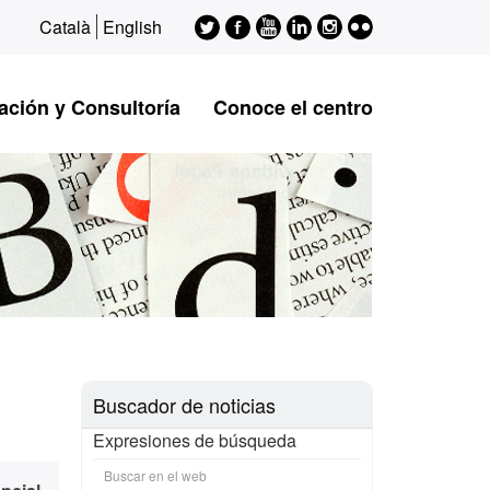
Twitter
Facebook
Youtube
LinkedIn
Instagram
Flickr
Català
English
ESAGED
ESAGED
ESAGED
ESAGED
ESAGED
ESAGED
ación y Consultoría
Conoce el centro
Buscador de noticias
Expresiones de búsqueda