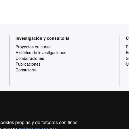
Investigación y consultoría
C
Proyectos en curso
E
Histórico de investigaciones
E
Colaboraciones
S
Publicaciones
U
Consultoría
Inicio
Aviso Legal
Política de privacidad
ookies propias y de terceros con fines
Somos una universidad líder que imparte una docencia d