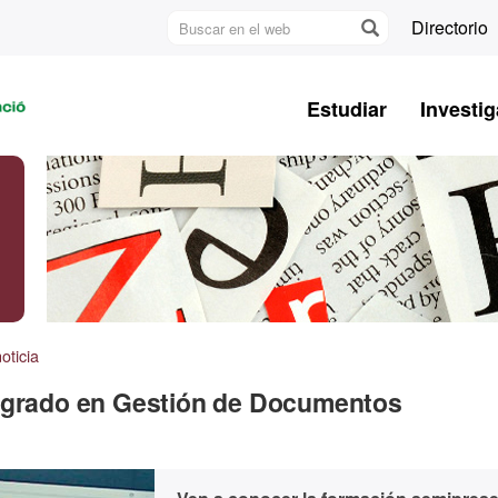
Buscar
Directorio
en
U
el
A
web
Estudiar
Investig
B
oticia
osgrado en Gestión de Documentos